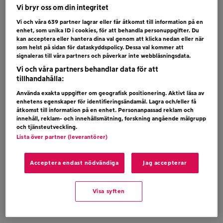
stylingresultat.
Vi bryr oss om din integritet
Vi och våra
639
partner lagrar eller får åtkomst till information på en
Varje vardagsmorgon runt kl 07:00 utses en
enhet, som unika ID i cookies, för att behandla personuppgifter. Du
kan acceptera eller hantera dina val genom att klicka nedan eller när
lycklig vinnare som får ta med sig en vän till
som helst på sidan för dataskyddspolicy. Dessa val kommer att
signaleras till våra partners och påverkar inte webbläsningsdata.
Stockholm och där du får en riktig make over;
Vi och våra partners behandlar data för att
färg och styling av en professionell hårstylist.
tillhandahålla:
Använda exakta uppgifter om geografisk positionering. Aktivt läsa av
Tävlingen pågår 24-31 mars och vinnare utses
enhetens egenskaper för identifieringsändamål. Lagra och/eller få
varje vardag 27-31 mars 2023
åtkomst till information på en enhet. Personanpassad reklam och
innehåll, reklam- och innehållsmätning, forskning angående målgrupp
och tjänsteutveckling.
Tävla
Lista över partner (leverantörer)
– Ladda upp en bild eller video där du blir
stylad av ett barn på @rixmorronzoo (FB)
Acceptera endast nödvändiga
Jag accepterar
– RIX MorronZoo utser varje vardagsmorgon,
en vinnare som behöver en make over
Visa syften
– Vinnaren rings upp live i radio