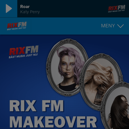
Roar
Katy Perry
MENY