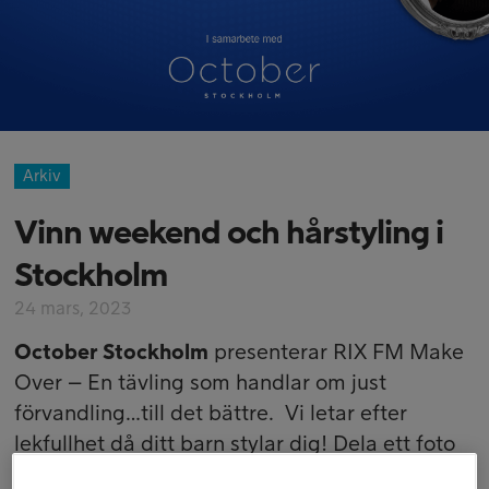
Arkiv
Vinn weekend och hårstyling i
Stockholm
24 mars, 2023
October Stockholm
presenterar RIX FM Make
Over – En tävling som handlar om just
förvandling…till det bättre. Vi letar efter
lekfullhet då ditt barn stylar dig! Dela ett foto
eller en video på
Facebook
, på ditt