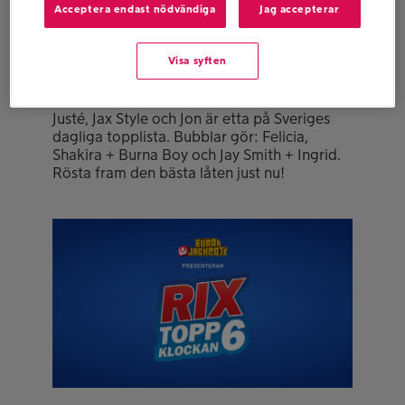
Acceptera endast nödvändiga
Jag accepterar
Visa syften
RIX TOPP 6 – 5 AUG
Justé, Jax Style och Jon är etta på Sveriges
dagliga topplista. Bubblar gör: Felicia,
Shakira + Burna Boy och Jay Smith + Ingrid.
Rösta fram den bästa låten just nu!