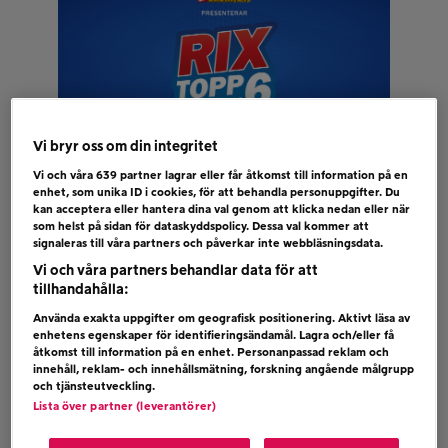
Vi bryr oss om din integritet
RIX TOPP 6 – 6 AUG
Vi och våra
639
partner lagrar eller får åtkomst till information på en
enhet, som unika ID i cookies, för att behandla personuppgifter. Du
kan acceptera eller hantera dina val genom att klicka nedan eller när
Justé, Jax Style och Jon är etta på Sveriges
som helst på sidan för dataskyddspolicy. Dessa val kommer att
dagliga topplista. Bubblar gör: Dotter, Lukas
signaleras till våra partners och påverkar inte webbläsningsdata.
Graham och Felicia. Rösta fram den bästa
Vi och våra partners behandlar data för att
låten just nu!
tillhandahålla:
Använda exakta uppgifter om geografisk positionering. Aktivt läsa av
enhetens egenskaper för identifieringsändamål. Lagra och/eller få
åtkomst till information på en enhet. Personanpassad reklam och
innehåll, reklam- och innehållsmätning, forskning angående målgrupp
och tjänsteutveckling.
Lista över partner (leverantörer)