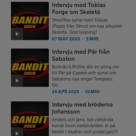
Intervju med Tobias
Forge om Skeletá
Sheriffen surrar med Tobias
(Papa) från Ghost om nya albumet
Skeletá. God lyssning!
07 MAY 2025
5 MIN
●
Intervju med Pär från
Sabaton
Bollnäs & Richie slår en pling ner
till Pär på Cypern och surrar om
Sabatons nya singel Templars.
Go...
25 APR 2025
15 MIN
●
Intervju med bröderna
Johansson
Anders och Jens, två välkända
herrar inom metalvärlden är på
besök i studion och pratar jazz?!