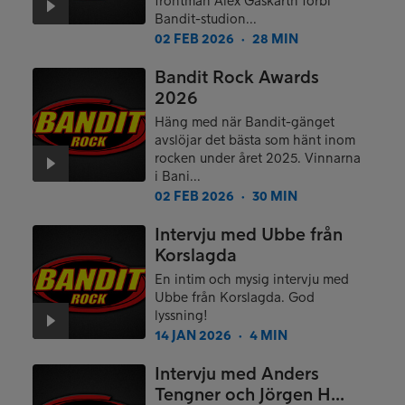
frontman Alex Gaskarth förbi
Bandit-studion...
02 FEB 2026
28 MIN
●
Bandit Rock Awards
2026
Häng med när Bandit-gänget
avslöjar det bästa som hänt inom
rocken under året 2025. Vinnarna
i Bani...
02 FEB 2026
30 MIN
●
Intervju med Ubbe från
Korslagda
En intim och mysig intervju med
Ubbe från Korslagda. God
lyssning!
14 JAN 2026
4 MIN
●
Intervju med Anders
Tengner och Jörgen H...