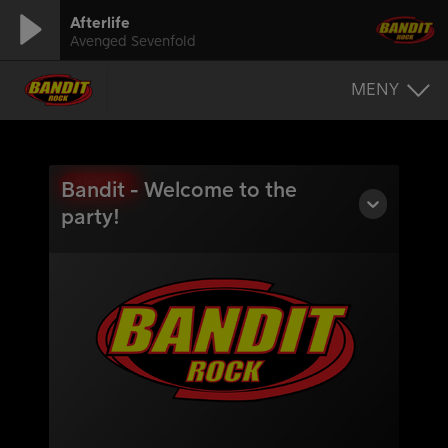
Afterlife
Avenged Sevenfold
MENY
JUST NU
Bandit - Welcome to the
party!