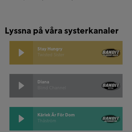
Lyssna på våra systerkanaler
Stay Hungry
Twisted Sister
Diana
Blind Channel
Kärlek Är För Dom
Thåström