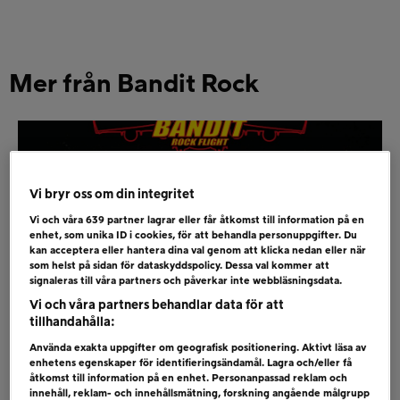
Mer från Bandit Rock
Vi bryr oss om din integritet
Vi och våra
639
partner lagrar eller får åtkomst till information på en
enhet, som unika ID i cookies, för att behandla personuppgifter. Du
kan acceptera eller hantera dina val genom att klicka nedan eller när
som helst på sidan för dataskyddspolicy. Dessa val kommer att
signaleras till våra partners och påverkar inte webbläsningsdata.
Vi och våra partners behandlar data för att
tillhandahålla:
VINN KONSERTRESA TILL FIVE
Använda exakta uppgifter om geografisk positionering. Aktivt läsa av
enhetens egenskaper för identifieringsändamål. Lagra och/eller få
FINGER DEATH PUNCH I USA!
åtkomst till information på en enhet. Personanpassad reklam och
innehåll, reklam- och innehållsmätning, forskning angående målgrupp