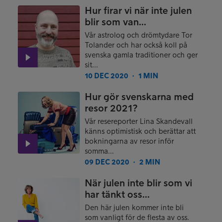
Hur firar vi när inte julen
blir som van...
Vår astrolog och drömtydare Tor
Tolander och har också koll på
svenska gamla traditioner och ger
sit...
10 DEC 2020
1 MIN
●
Hur gör svenskarna med
resor 2021?
Vår resereporter Lina Skandevall
känns optimistisk och berättar att
bokningarna av resor inför
somma...
09 DEC 2020
2 MIN
●
När julen inte blir som vi
har tänkt oss...
Den här julen kommer inte bli
som vanligt för de flesta av oss.