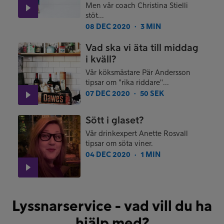
Men vår coach Christina Stielli
stöt...
08 DEC 2020
3 MIN
●
Vad ska vi äta till middag
i kväll?
Vår köksmästare Pär Andersson
tipsar om "rika riddare"...
07 DEC 2020
50 SEK
●
Sött i glaset?
Vår drinkexpert Anette Rosvall
tipsar om söta viner.
04 DEC 2020
1 MIN
●
Lyssnarservice - vad vill du ha
hjälp med?