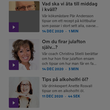
Vad ska vi äta till middag
i kväll?
Vår köksmästare Pär Andersson
tipsar om ett recept på köttbullar
som passar i stort sett alla, oavse...
14 DEC 2020
1 MIN
●
Om du firar julafton
själv...?
Vår coach Christina Stielli berättar
om hur hon firar julafton ensam
och tipsar om hur man får en fa...
14 DEC 2020
3 MIN
●
Tips på alkoholfri öl?
Vår drinkexpert Anette Rosvall
tipsar om en alkoholfri öl.
11 DEC 2020
44 SEK
●