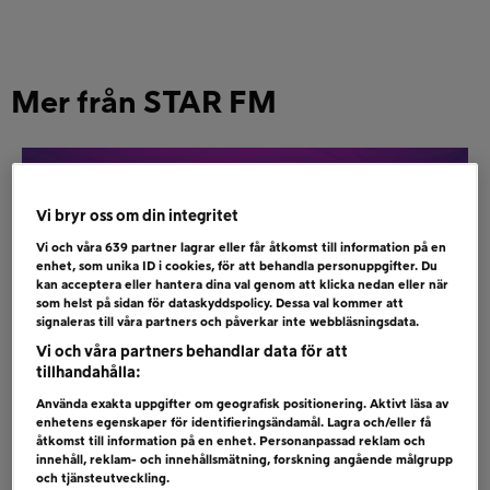
Mer från STAR FM
Vi bryr oss om din integritet
Vi och våra
639
partner lagrar eller får åtkomst till information på en
enhet, som unika ID i cookies, för att behandla personuppgifter. Du
kan acceptera eller hantera dina val genom att klicka nedan eller när
som helst på sidan för dataskyddspolicy. Dessa val kommer att
signaleras till våra partners och påverkar inte webbläsningsdata.
Vi och våra partners behandlar data för att
tillhandahålla:
Använda exakta uppgifter om geografisk positionering. Aktivt läsa av
enhetens egenskaper för identifieringsändamål. Lagra och/eller få
TÄVLA OCH VINN EN RESA TILL
åtkomst till information på en enhet. Personanpassad reklam och
BERLIN!
innehåll, reklam- och innehållsmätning, forskning angående målgrupp
och tjänsteutveckling.