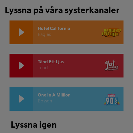
Lyssna på våra systerkanaler
Hotel California
Eagles
Tänd Ett Ljus
Triad
One In A Million
Bosson
Lyssna igen