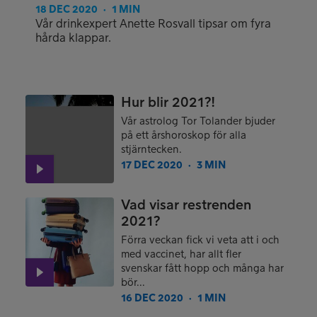
18 DEC 2020
1 MIN
●
Vår drinkexpert Anette Rosvall tipsar om fyra
hårda klappar.
Hur blir 2021?!
Vår astrolog Tor Tolander bjuder
på ett årshoroskop för alla
stjärntecken.
17 DEC 2020
3 MIN
●
Vad visar restrenden
2021?
Förra veckan fick vi veta att i och
med vaccinet, har allt fler
svenskar fått hopp och många har
bör...
16 DEC 2020
1 MIN
●