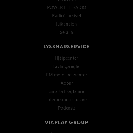
POWER HIT RADIO
Radio1-arkivet
Julkanalen
Se alla
LYSSNARSERVICE
Hjälpcenter
Tävlingsregler
FM radio-frekvenser
Appar
Smarta Högtalare
Internetradiospelare
Podcasts
VIAPLAY GROUP