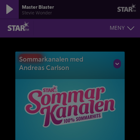
Master Blaster
Stevie Wonder
MENY
JUST NU
Sommarkanalen med
Andreas Carlson