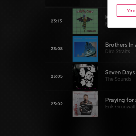
Visa
Kickstart M
23:13
Mötley Crüe
Brothers In
23:08
Dire Straits
Seven Days
23:05
The Sounds
Praying for 
23:02
Erik Grönwall