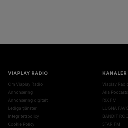
VIAPLAY RADIO
KANALER
Om Viaplay Radio
Viaplay Radi
Annonsering
Alla Podcasts
Annonsering digitalt
RIX FM
Lediga tjänster
LUGNA FAV
Integritetspolicy
BANDIT RO
Cookie Policy
STAR FM