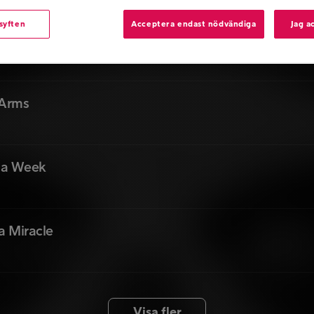
 syften
Acceptera endast nödvändiga
Jag a
y Heart
 Arms
 a Week
a Miracle
Visa fler