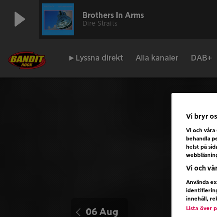
Brothers In Arms
Dire Straits
►Lyssna direkt
Alla kanaler
DAB+
Vi bryr os
Vi och våra
behandla pe
helst på si
webbläsnin
Vi och vå
Använda exa
identifieri
innehåll, r
Lista över 
06 Aug