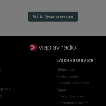
Gå till lyssnarservice
LYSSNARSERVICE
o
Hjälpcenter
Tävlingsregler
FM radio-frekvenser
ORITER
Appar
CK
Smarta Högtalare
Internetradiospelare