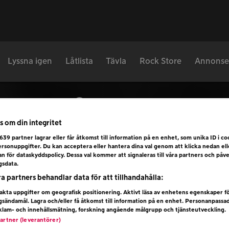
Lyssna igen
Låtlista
Tävla
Rock Store
Annonse
Låtlista
s om din integritet
639
partner lagrar eller får åtkomst till information på en enhet, som unika ID i coo
rsonuppgifter. Du kan acceptera eller hantera dina val genom att klicka nedan el
Hitta när din favoritlåt spelades
dan för dataskyddspolicy. Dessa val kommer att signaleras till våra partners och påv
gsdata.
ra partners behandlar data för att tillhandahålla:
kta uppgifter om geografisk positionering. Aktivt läsa av enhetens egenskaper f
ngsändamål. Lagra och/eller få åtkomst till information på en enhet. Personanpassa
eklam- och innehållsmätning, forskning angående målgrupp och tjänsteutveckling.
Idag
partner (leverantörer)