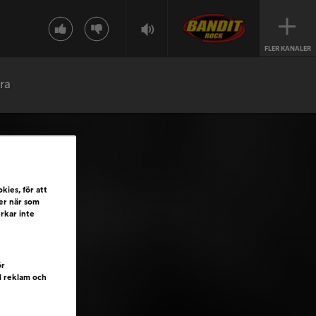
FLER KANALER
ra
kies, för att
ler när som
erkar inte
ör
d reklam och