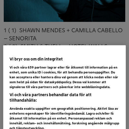
1 ( 1) SHAWN MENDES + CAMILLA CABELLO
– SENORITA
2 ( 2) SMITH & THELL – HOTEL WALLS
3 ( 4) MOLLY SANDÉN – DET BÄSTA KANSKE
Vi bryr oss om din integritet
INTE HÄNT ÄN
Vi och våra
639
partner lagrar eller får åtkomst till information på en
4 ( 3) DARIN – FINNS INGA ORD
enhet, som unika ID i cookies, för att behandla personuppgifter. Du
kan acceptera eller hantera dina val genom att klicka nedan eller när
5 ( 6) AVICII + CHRIS MARTIN – HEAVEN
som helst på sidan för dataskyddspolicy. Dessa val kommer att
6 ( 5) MÅNS ZELMERLÖW – BETTER NOW
signaleras till våra partners och påverkar inte webbläsningsdata.
Vi och våra partners behandlar data för att
Bubblare
tillhandahålla:
VERONIKA MAGGIO – TILLFÄLLIGHETER
Använda exakta uppgifter om geografisk positionering. Aktivt läsa av
enhetens egenskaper för identifieringsändamål. Lagra och/eller få
TAYLOR SWIFT – YOU NEED TO CALM DOWN
åtkomst till information på en enhet. Personanpassad reklam och
innehåll, reklam- och innehållsmätning, forskning angående målgrupp
ESTRADEN – VI TVÅ
och tjänsteutveckling.