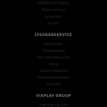
POWER HIT RADIO
Radio1-arkivet
Julkanalen
Se alla
LYSSNARSERVICE
Hjälpcenter
Tävlingsregler
FM radio-frekvenser
Appar
Smarta Högtalare
Internetradiospelare
Podcasts
VIAPLAY GROUP
viaplaygroup.com