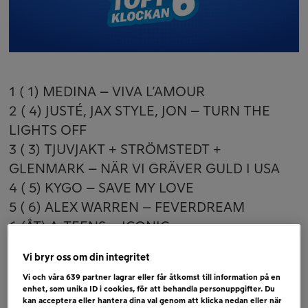
1 ( 1) MEDINA – VIVA L’AMOUR
2 ( 4) JUSTÉ, JAX STYLE, JON – TURN THE
LIGHTS OFF
3 ( 3) TJUVJAKT + STRÖMSTEDT +
GLENMARK – NÄR VI GRÄVER GULD I USA
4 ( 5) KYGO – SAVE MY LOVE
5 ( 6) ALEX WARREN – FEVERDREAM
6 (ÅT) A-TEENS – ICONIC
Bubblare:
Vi bryr oss om din integritet
TEMPER CITY – SELF AWARE
Vi och våra
639
partner lagrar eller får åtkomst till information på en
enhet, som unika ID i cookies, för att behandla personuppgifter. Du
DOTTER – MR.RADIOBEAT
kan acceptera eller hantera dina val genom att klicka nedan eller när