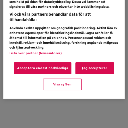
som helst på sidan för dataskyddspolicy. Dessa val kommer att
RYMDPOJKEN -DEN BÄSTA TIDEN VÄNTAR
signaleras till våra partners och påverkar inte webbläsningsdata.
PÅ DIG
Vi och våra partners behandlar data för att
tillhandahålla:
Använda exakta uppgifter om geografisk positionering. Aktivt läsa av
enhetens egenskaper för identifieringsändamål. Lagra och/eller få
åtkomst till information på en enhet. Personanpassad reklam och
innehåll, reklam- och innehållsmätning, forskning angående målgrupp
och tjänsteutveckling.
Lista över partner (leverantörer)
Acceptera endast nödvändiga
Jag accepterar
Visa syften