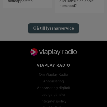
radioapparater?
eller kanske en apple
homepod?
Gå till lyssnarservice
VIAPLAY RADIO
Om Viaplay Radio
Annonsering
Annonsering digitalt
Lediga tjänster
Integritetspolicy