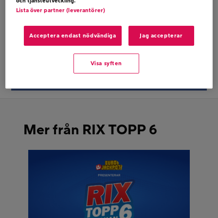
och tjänsteutveckling.
JUNG – FOLLOW YOUR HEART
Lista över partner (leverantörer)
Acceptera endast nödvändiga
Jag accepterar
Dela på twitter
Visa syften
Dela på facebook
Mer från RIX TOPP 6