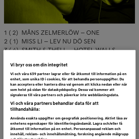
1 ( 2) MÅNS ZELMERLÖW – ONE
2 ( 1) MISS LI – LEV NU DÖ SEN
3 ( 4) SMITH & THELL – HOTEL WALLS
4 ( 3) MAROON 5 – MEMORIES
Vi bryr oss om din integritet
5 ( 6) MOLLY HAMMAR – SHORTCUTS (I CAN
Vi och våra
639
partner lagrar eller får åtkomst till information på en
´T WAIT)
enhet, som unika ID i cookies, för att behandla personuppgifter. Du
6 ( 5) LANCE & LINTON – BEST TIME´S
kan acceptera eller hantera dina val genom att klicka nedan eller när
som helst på sidan för dataskyddspolicy. Dessa val kommer att
RIGHT NOW
signaleras till våra partners och påverkar inte webbläsningsdata.
Vi och våra partners behandlar data för att
Bubblare
tillhandahålla:
TOM WALKER – BETTER HALF OF ME
Använda exakta uppgifter om geografisk positionering. Aktivt läsa av
enhetens egenskaper för identifieringsändamål. Lagra och/eller få
(REMIX)
åtkomst till information på en enhet. Personanpassad reklam och
LITTLE LINDER – SÄG MIG VAR DU STÅR
innehåll, reklam- och innehållsmätning, forskning angående målgrupp