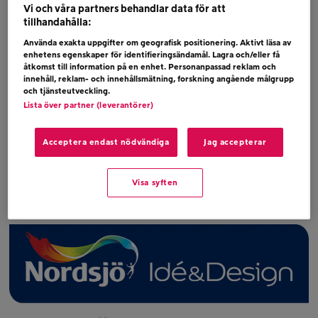
Idé & Design
Vi och våra partners behandlar data för att
tillhandahålla:
Tävlingen pågår vardagar 29 juni- 31 Juli 2026
Använda exakta uppgifter om geografisk positionering. Aktivt läsa av
enhetens egenskaper för identifieringsändamål. Lagra och/eller få
åtkomst till information på en enhet. Personanpassad reklam och
Vinstspecifikation
innehåll, reklam- och innehållsmätning, forskning angående målgrupp
och tjänsteutveckling.
2000kr från Nordsjö idé och Design. Vinsten
Lista över partner (leverantörer)
utbetalas via swish, senast 3 aug. Om du ej har
Acceptera endast nödvändiga
Jag accepterar
swish betalas vinsten ut som lön inom 2
månader. Ev vinstskatt betalas av vinnaren.
Visa syften
Lycka till önskar,