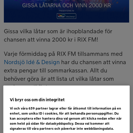
Gissa vilka låtar som är ihopblandade för
chansen att vinna 2000 kr i RIX FM!
Varje förmiddag på RIX FM tillsammans med
Nordsjö Idé & Design
har du chansen att vinna
extra pengar till sommarkassan. Allt du
behöver göra är att lista ut vilka låtar som
spelas samtidigt.
Vi bryr oss om din integritet
Tävla
Vi och våra
639
partner lagrar eller får åtkomst till information på en
– Ring in till studion på telefonnummer 90212
enhet, som unika ID i cookies, för att behandla personuppgifter. Du
– Berätta vilka låtarna är
kan acceptera eller hantera dina val genom att klicka nedan eller när
som helst på sidan för dataskyddspolicy. Dessa val kommer att
– Svarar du rätt vinner du 2000 kr från
Nordsjö
signaleras till våra partners och påverkar inte webbläsningsdata.