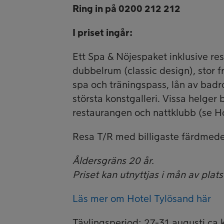
Ring in på 0200 212 212
I priset ingår:
Ett Spa & Nöjespaket inklusive res
dubbelrum (classic design), stor fru
spa och träningspass, lån av badroc
största konstgalleri. Vissa helger
restaurangen och nattklubb (se H
Resa T/R med billigaste färdmedel
Åldersgräns 20 år.
Priset kan utnyttjas i mån av plats
Läs mer om Hotel Tylösand här
Tävlingsperiod: 27-31 augusti ca kl