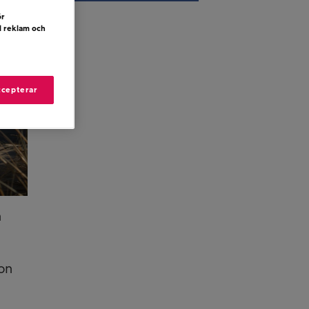
ör
d reklam och
ccepterar
n
hon