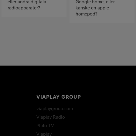
eller andra digitala
Google home, eller
radioapparater?
kanske en apple
homepod?
VIAPLAY GROUP
viaplaygroup.com
Viaplay Radio
Pluto TV
Viaplay