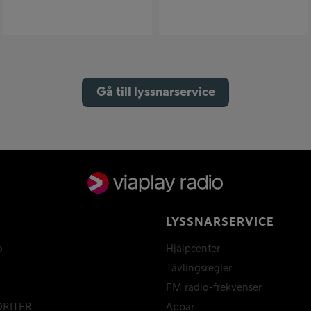
Gå till lyssnarservice
LYSSNARSERVICE
o
Hjälpcenter
Tävlingsregler
FM radio-frekvenser
ORITER
Appar