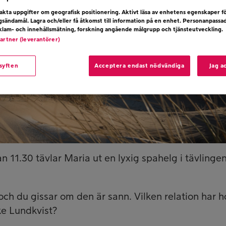
kta uppgifter om geografisk positionering. Aktivt läsa av enhetens egenskaper f
ngsändamål. Lagra och/eller få åtkomst till information på en enhet. Personanpassa
eklam- och innehållsmätning, forskning angående målgrupp och tjänsteutveckling.
partner (leverantörer)
 syften
Acceptera endast nödvändiga
Jag a
 11.30 tävlar Maria ut en lyxig spahelg i tävlinge
v och du gissar om den är sann. Vilken relation har 
ke Lundkvist?