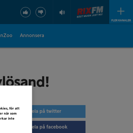
FLER KANALER
onZoo
Annonsera
ylösand!
kies, för att
Dela på twitter
ler när som
erkar inte
Dela på facebook