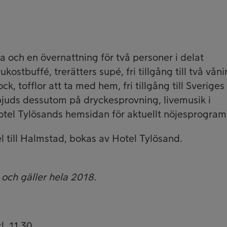
a och en övernattning för två personer i delat
kostbuffé, trerätters supé, fri tillgång till två vån
k, tofflor att ta med hem, fri tillgång till Sveriges
 bjuds dessutom på dryckesprovning, livemusik i
otel Tylösands hemsidan för aktuellt nöjesprogram
 till Halmstad, bokas av Hotel Tylösand.
 och gäller hela 2018.
. 11.30.