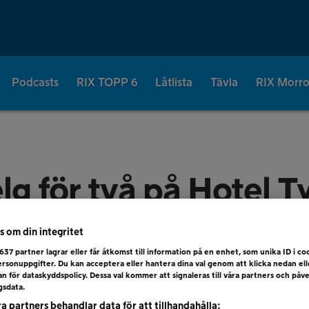
Podcasts
RIX TOPP 6
Låtlista
Tävla
RIX Morr
lg för två på Hotel T
s om din integritet
637
partner lagrar eller får åtkomst till information på en enhet, som unika ID i coo
rsonuppgifter. Du kan acceptera eller hantera dina val genom att klicka nedan el
dan för dataskyddspolicy. Dessa val kommer att signaleras till våra partners och påv
gsdata.
ra partners behandlar data för att tillhandahålla: