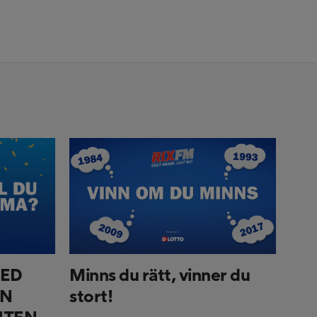
ED
Minns du rätt, vinner du
EN
stort!