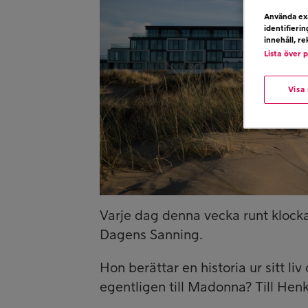
Använda exa
identifieri
innehåll, r
Lista över 
Visa
Varje dag denna vecka runt klockan
Dagens Sanning.
Hon berättar en historia ur sitt li
egentligen till Madonna? Till Hen