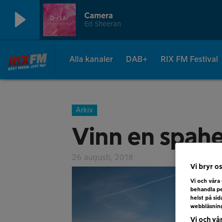
Camera
Ed Sheeran
Alla kanaler
DAB+
RIX FM Festival
Arkiv
Vinn en spahe
26 augusti, 2018
Vi bryr os
Vi och våra
behandla pe
helst på si
webbläsnin
Vi och vå