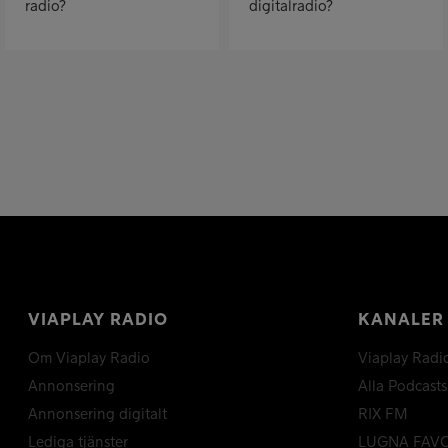
radio?
digitalradio?
VIAPLAY RADIO
KANALER
Om Viaplay Radio
Viaplay Radi
Annonsering
Alla Podcasts
Annonsering digitalt
RIX FM
Lediga tjänster
LUGNA FAV