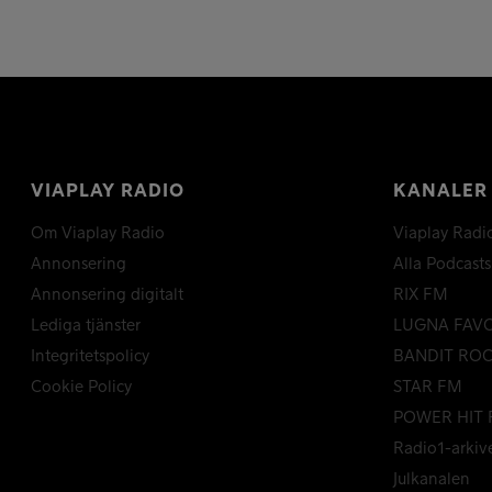
VIAPLAY RADIO
KANALER
Om Viaplay Radio
Viaplay Radi
Annonsering
Alla Podcasts
Annonsering digitalt
RIX FM
Lediga tjänster
LUGNA FAV
Integritetspolicy
BANDIT RO
Cookie Policy
STAR FM
POWER HIT 
Radio1-arkiv
Julkanalen