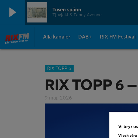
Tusen spänn
Tjuvjakt & Fanny Avonne
Alla kanaler
DAB+
RIX FM Festival
RIX TOPP 6
RIX TOPP 6 –
9 maj, 2026
Vi bryr os
Vi och våra