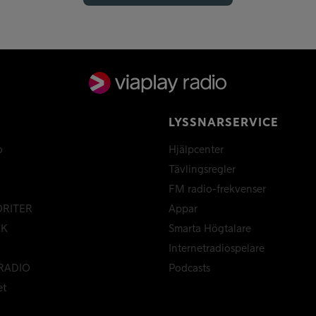
LYSSNARSERVICE
o
Hjälpcenter
Tävlingsregler
FM radio-frekvenser
ORITER
Appar
CK
Smarta Högtalare
Internetradiospelare
RADIO
Podcasts
et