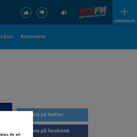
FLER KANALER
onZoo
Annonsera
Dela på twitter
Dela på facebook
kies, för att