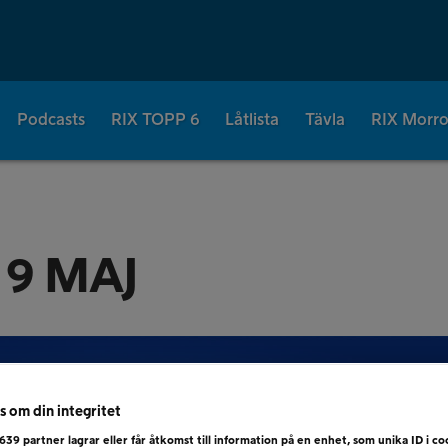
Podcasts
RIX TOPP 6
Låtlista
Tävla
RIX Morr
 9 MAJ
s om din integritet
639
partner lagrar eller får åtkomst till information på en enhet, som unika ID i coo