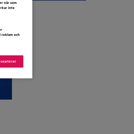
ler när som
erkar inte
ör
d reklam och
ccepterar