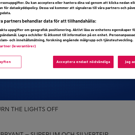
rsonuppgifter. Du kan acceptera eller hantera dina val genom att klicka nedan el
dan för dataskyddspolicy. Dessa val kommer att signaleras till våra partners och påv
gsdata.
ra partners behandlar data för att tillhandahålla:
kta uppgifter om geografisk positionering. Aktivt läsa av enhetens egenskaper f
ngsändamål. Lagra och/eller få åtkomst till information på en enhet. Personanpassa
eklam- och innehållsmätning, forskning angående målgrupp och tjänsteutveckling.
partner (leverantörer)
 syften
Acceptera endast nödvändiga
Jag a
 TURN THE LIGHTS OFF
M BRYANT – SUPERLIM OCH SILVERTEJP