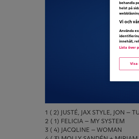
behandla pe
helst på si
webbläsnin
Vi och vå
Använda exa
identifieri
innehåll, r
Lista över 
Visa
1 ( 2) JUSTÉ, JAX STYLE, JON –
2 ( 1) FELICIA – MY SYSTEM
3 ( 4) JACQLINE – WOMAN
4 ( 3) MOLLY SANDÉN + MIRIA