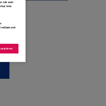
ler när som
erkar inte
ör
d reklam och
ccepterar