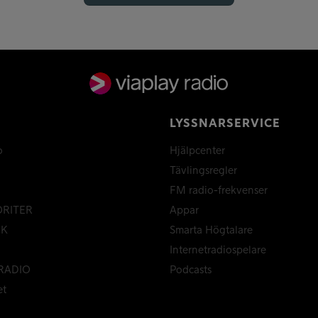
LYSSNARSERVICE
o
Hjälpcenter
Tävlingsregler
FM radio-frekvenser
ORITER
Appar
CK
Smarta Högtalare
Internetradiospelare
RADIO
Podcasts
et