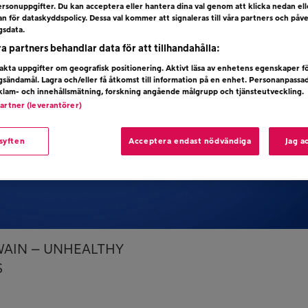
rsonuppgifter. Du kan acceptera eller hantera dina val genom att klicka nedan el
dan för dataskyddspolicy. Dessa val kommer att signaleras till våra partners och påv
gsdata.
ra partners behandlar data för att tillhandahålla:
kta uppgifter om geografisk positionering. Aktivt läsa av enhetens egenskaper f
ngsändamål. Lagra och/eller få åtkomst till information på en enhet. Personanpassa
eklam- och innehållsmätning, forskning angående målgrupp och tjänsteutveckling.
partner (leverantörer)
 syften
Acceptera endast nödvändiga
Jag a
TWAIN – UNHEALTHY
S