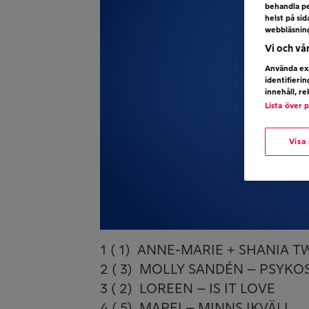
behandla pe
helst på si
webbläsnin
Vi och vå
Använda exa
identifieri
innehåll, r
Lista över 
Visa
1 ( 1) ANNE-MARIE + SHANIA 
2 ( 3) MOLLY SANDÉN – PSYKO
3 ( 2) LOREEN – IS IT LOVE
4 ( 5) MAPEI – MINNS IKVÄLL