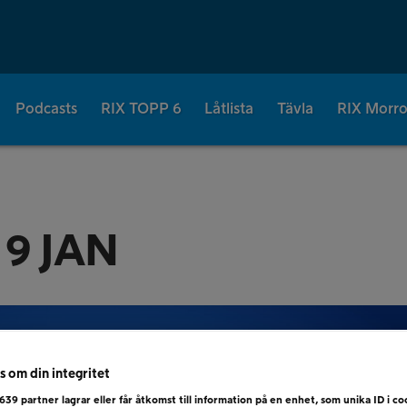
Podcasts
RIX TOPP 6
Låtlista
Tävla
RIX Morr
 9 JAN
s om din integritet
639
partner lagrar eller får åtkomst till information på en enhet, som unika ID i coo