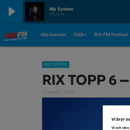
My System
FELICIA
Alla kanaler
DAB+
RIX FM Festival
RIX TOPP 6
RIX TOPP 6 –
9 januari, 2024
Vi bryr os
Vi och våra