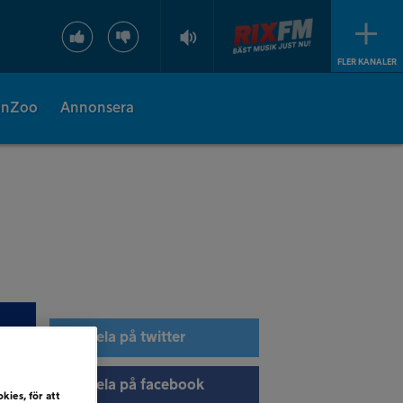
FLER KANALER
onZoo
Annonsera
Dela på twitter
Dela på facebook
kies, för att