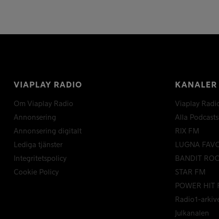
VIAPLAY RADIO
KANALER
Om Viaplay Radio
Viaplay Radi
Annonsering
Alla Podcasts
Annonsering digitalt
RIX FM
Lediga tjänster
LUGNA FAV
Integritetspolicy
BANDIT RO
Cookie Policy
STAR FM
POWER HIT 
Radio1-arkiv
Julkanalen