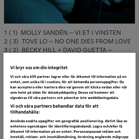
1 ( 1) MOLLY SANDÉN – VI:ET I VINSTEN
2 ( 3) TOVE LO – NO ONE DIES FROM LOVE
3 ( 2) BECKY HILL + DAVID GUETTA –
REMEMBER
4 ( 5) MYRA GRANBERG – DU FÖRTJÄNAR
Vi bryr oss om din integritet
DET
Vi och våra
639
partner lagrar eller får åtkomst till information på en
enhet, som unika ID i cookies, för att behandla personuppgifter. Du
5 ( 4) ROSA LINN – SNAP
kan acceptera eller hantera dina val genom att klicka nedan eller när
6 (NY) VERONICA MAGGIO – HEAVEN MED
som helst på sidan för dataskyddspolicy. Dessa val kommer att
signaleras till våra partners och påverkar inte webbläsningsdata.
DIG
Vi och våra partners behandlar data för att
tillhandahålla:
Bubblare
Använda exakta uppgifter om geografisk positionering. Aktivt läsa av
ELTON JOHN + BRITNEY SPEARS – HOLD ME
enhetens egenskaper för identifieringsändamål. Lagra och/eller få
åtkomst till information på en enhet. Personanpassad reklam och
CLOSER
innehåll, reklam- och innehållsmätning, forskning angående målgrupp