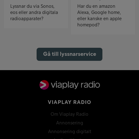
Lyssnar du via Sonos,
Har du en amazon
eos eller andra digitala
Alexa, Google home,
radioapparater?
eller kanske en apple
homepod?
Gå till lyssnarservice
VIAPLAY RADIO
Om Viaplay Radio
Annonsering
Annonsering digitalt