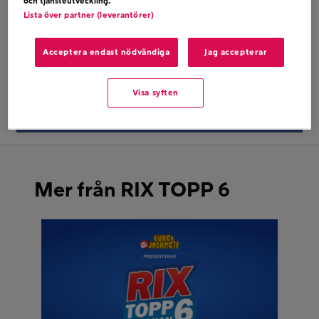
och tjänsteutveckling.
JAMES BLUNT – COLD
Lista över partner (leverantörer)
Acceptera endast nödvändiga
Jag accepterar
Dela på twitter
Visa syften
Dela på facebook
Mer från RIX TOPP 6