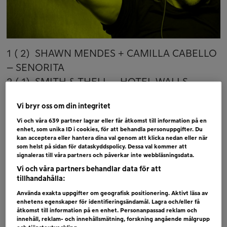
1 ( 2) SHAWN MENDES + CAMILLA CABELLO
– SENORITA
2 ( 1) SMITH & THELL – HOTEL WALLS
3 ( 3) AVICII + CHRIS MARTIN – HEAVEN
Vi bryr oss om din integritet
4 ( 5) TONES AND I – DANCE MONKEY
Vi och våra
639
partner lagrar eller får åtkomst till information på en
5 ( 4) MÅNS ZELMERLÖW – BETTER NOW
enhet, som unika ID i cookies, för att behandla personuppgifter. Du
6 ( 6) MOLLY SANDÉN – DET BÄSTA KANSKE
kan acceptera eller hantera dina val genom att klicka nedan eller när
som helst på sidan för dataskyddspolicy. Dessa val kommer att
INTE HÄNT ÄN
signaleras till våra partners och påverkar inte webbläsningsdata.
Vi och våra partners behandlar data för att
Bubblare
tillhandahålla:
NEA – SOME SAY
Använda exakta uppgifter om geografisk positionering. Aktivt läsa av
enhetens egenskaper för identifieringsändamål. Lagra och/eller få
ED SHEERAN + KHALID – BEAUTIFUL
åtkomst till information på en enhet. Personanpassad reklam och
PEOPLE
innehåll, reklam- och innehållsmätning, forskning angående målgrupp