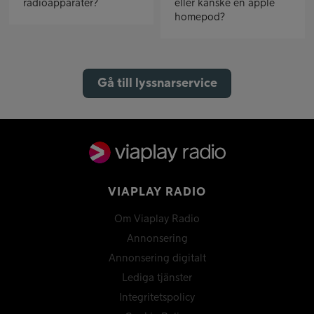
radioapparater?
eller kanske en apple
homepod?
Gå till lyssnarservice
VIAPLAY RADIO
Om Viaplay Radio
Annonsering
Annonsering digitalt
Lediga tjänster
Integritetspolicy