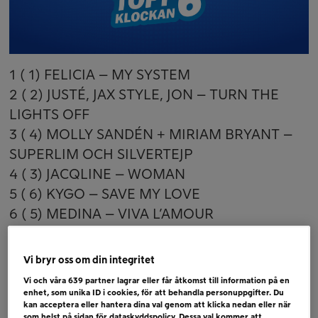
1 ( 1) FELICIA – MY SYSTEM
2 ( 2) JUSTÉ, JAX STYLE, JON – TURN THE
LIGHTS OFF
3 ( 4) MOLLY SANDÉN + MIRIAM BRYANT –
SUPERLIM OCH SILVERTEJP
4 ( 3) JACQLINE – WOMAN
5 ( 6) KYGO – SAVE MY LOVE
6 ( 5) MEDINA – VIVA L’AMOUR
Bubbare:
Vi bryr oss om din integritet
HARRY STYLES – AMERICAN GIRLS
Vi och våra
639
partner lagrar eller får åtkomst till information på en
TAME IMPALA + JENNIE – DRACULA
enhet, som unika ID i cookies, för att behandla personuppgifter. Du
kan acceptera eller hantera dina val genom att klicka nedan eller när
RAY DALTON – BLOOD RUNNING
som helst på sidan för dataskyddspolicy. Dessa val kommer att