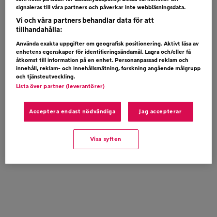
signaleras till våra partners och påverkar inte webbläsningsdata.
Vi och våra partners behandlar data för att
tillhandahålla:
Använda exakta uppgifter om geografisk positionering. Aktivt läsa av
enhetens egenskaper för identifieringsändamål. Lagra och/eller få
åtkomst till information på en enhet. Personanpassad reklam och
innehåll, reklam- och innehållsmätning, forskning angående målgrupp
och tjänsteutveckling.
Lista över partner (leverantörer)
Acceptera endast nödvändiga
Jag accepterar
Visa syften