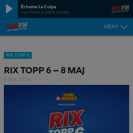
Échame La Culpa
Luis Fonsi & Demi Lovato
MENY
RIX TOPP 6
RIX TOPP 6 – 8 MAJ
8 maj, 2026