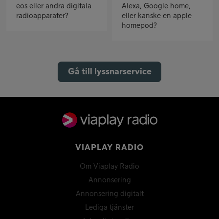
eos eller andra digitala
Alexa, Google home,
radioapparater?
eller kanske en apple
homepod?
Gå till lyssnarservice
VIAPLAY RADIO
Om Viaplay Radio
Annonsering
Annonsering digitalt
Lediga tjänster