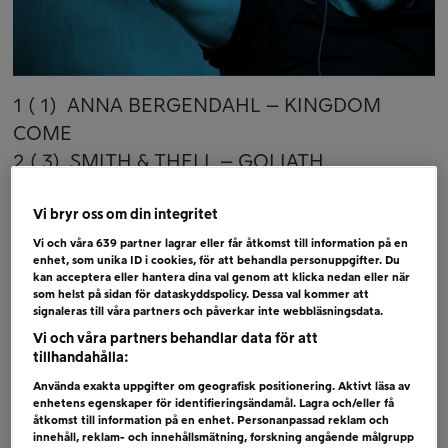
1 ( 1) ANNA BERGENDAHL – KINGDOM
COME
2 ( 3) SMITH & THELL – GOLIATH
3 ( 2) KYGO + AVICII + SANDRO CAVAZZA –
Vi bryr oss om din integritet
FOREVER YOURS
4 ( 4) DOTTER – BULLETPROOF
Vi och våra
639
partner lagrar eller får åtkomst till information på en
enhet, som unika ID i cookies, för att behandla personuppgifter. Du
5 ( 6) VICTOR CRONE – TROUBLED WATERS
kan acceptera eller hantera dina val genom att klicka nedan eller när
som helst på sidan för dataskyddspolicy. Dessa val kommer att
6 ( 5) DARIN – EN SÄNG AV ROSOR
signaleras till våra partners och påverkar inte webbläsningsdata.
Vi och våra partners behandlar data för att
Bubblare
tillhandahålla:
MARIETTE – SHOUT IT OUT
Använda exakta uppgifter om geografisk positionering. Aktivt läsa av
MIRIAM BRYANT – MI AMOR
enhetens egenskaper för identifieringsändamål. Lagra och/eller få
åtkomst till information på en enhet. Personanpassad reklam och
(BLÅMÄRKSHÅRT)
innehåll, reklam- och innehållsmätning, forskning angående målgrupp