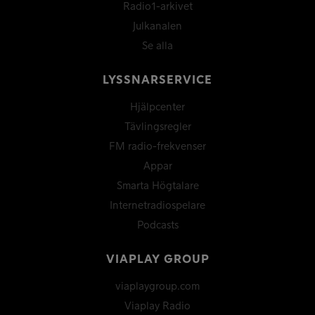
Radio1-arkivet
Julkanalen
Se alla
LYSSNARSERVICE
Hjälpcenter
Tävlingsregler
FM radio-frekvenser
Appar
Smarta Högtalare
Internetradiospelare
Podcasts
VIAPLAY GROUP
viaplaygroup.com
Viaplay Radio