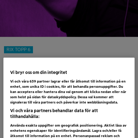
RIX TOPP 6
RIX TOPP 6 – 5 JANUARI
Vi bryr oss om din integritet
5 januari, 2018
Vi och våra
639
partner lagrar eller får åtkomst till information på en
1 ( 1) CHRIS KLÄFFORD – TREADING WATER
enhet, som unika ID i cookies, för att behandla personuppgifter. Du
kan acceptera eller hantera dina val genom att klicka nedan eller när
2 ( 3) ICONA POP – NOT TOO YOUNG
som helst på sidan för dataskyddspolicy. Dessa val kommer att
signaleras till våra partners och påverkar inte webbläsningsdata.
3 ( 2) ED SHEERAN & BEYONCE – PERFECT
Vi och våra partners behandlar data för att
4 ( 5) LUIS FONSI & DEMI LOVATO – ÉCHAME
tillhandahålla:
LA CULPA
Använda exakta uppgifter om geografisk positionering. Aktivt läsa av
5 ( 4) AXWELL /\ INGROSSO – DREAMER
enhetens egenskaper för identifieringsändamål. Lagra och/eller få
åtkomst till information på en enhet. Personanpassad reklam och