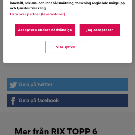
6 ( 6) SELENA GOMEZ – WOLVES
innehåll, reklam- och innehållsmätning, forskning angående målgrupp
och tjänsteutveckling.
Lista över partner (leverantörer)
Bubblare
Acceptera endast nödvändiga
Jag accepterar
PORTUGAL THE MAN – FEEL IT STILL
IMAGINE DRAGONS – WHATEVER IT TAKES
Visa syften
CAMILLA CABELLO – HAVANA
Dela på twitter
Dela på facebook
Mer från RIX TOPP 6