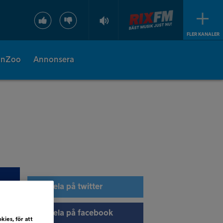
FLER KANALER
onZoo
Annonsera
Dela på twitter
Dela på facebook
kies, för att