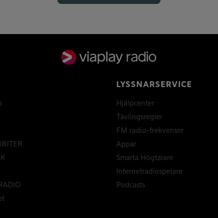
LYSSNARSERVICE
o
Hjälpcenter
Tävlingsregler
FM radio-frekvenser
ORITER
Appar
CK
Smarta Högtalare
Internetradiospelare
RADIO
Podcasts
et