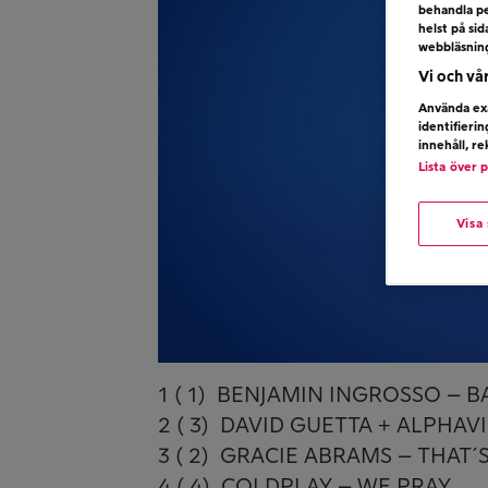
behandla pe
helst på si
webbläsnin
Vi och vå
Använda exa
identifieri
innehåll, r
Lista över 
Visa
1 ( 1) BENJAMIN INGROSSO – 
2 ( 3) DAVID GUETTA + ALPHA
3 ( 2) GRACIE ABRAMS – THAT´
4 ( 4) COLDPLAY – WE PRAY