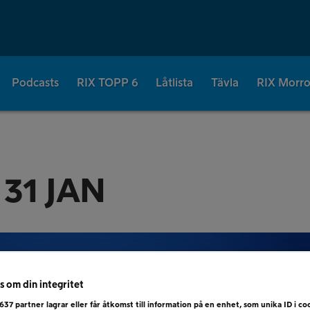
Podcasts
RIX TOPP 6
Låtlista
Tävla
RIX Morr
 31 JAN
s om din integritet
637
partner lagrar eller får åtkomst till information på en enhet, som unika ID i coo