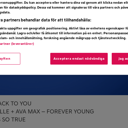
rsonuppgifter. Du kan acceptera eller hantera dina val genom att klicka nedan el
dan för dataskyddspolicy. Dessa val kommer att signaleras till våra partners och påv
gsdata.
ra partners behandlar data för att tillhandahålla:
kta uppgifter om geografisk positionering. Aktivt läsa av enhetens egenskaper f
ngsändamål. Lagra och/eller få åtkomst till information på en enhet. Personanpassa
eklam- och innehållsmätning, forskning angående målgrupp och tjänsteutveckling.
partner (leverantörer)
 syften
Acceptera endast nödvändiga
Jag a
BACK TO YOU
VILLE + AVA MAX – FOREVER YOUNG
S SO TRUE