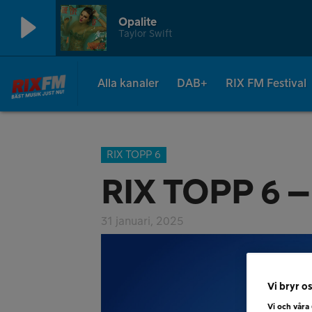
Opalite
Taylor Swift
Alla kanaler
DAB+
RIX FM Festival
RIX TOPP 6
RIX TOPP 6 –
31 januari, 2025
Vi bryr os
Vi och våra