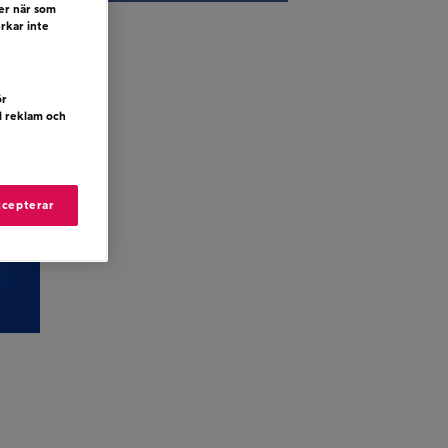
ler när som
erkar inte
ör
d reklam och
ccepterar