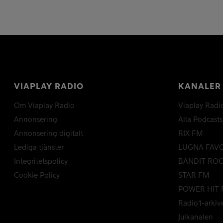
VIAPLAY RADIO
KANALER
Om Viaplay Radio
Viaplay Radi
Annonsering
Alla Podcasts
Annonsering digitalt
RIX FM
Lediga tjänster
LUGNA FAV
Integritetspolicy
BANDIT RO
Cookie Policy
STAR FM
POWER HIT 
Radio1-arkiv
Julkanalen