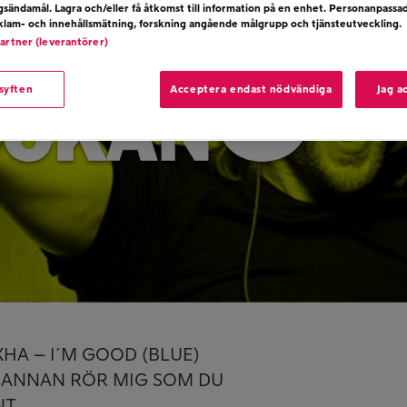
ngsändamål. Lagra och/eller få åtkomst till information på en enhet. Personanpassa
eklam- och innehållsmätning, forskning angående målgrupp och tjänsteutveckling.
partner (leverantörer)
 syften
Acceptera endast nödvändiga
Jag a
EXHA – I´M GOOD (BLUE)
N ANNAN RÖR MIG SOM DU
NT