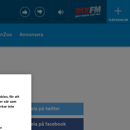
FLER KANALER
onZoo
Annonsera
kies, för att
ler när som
erkar inte
Dela på twitter
Dela på facebook
ör