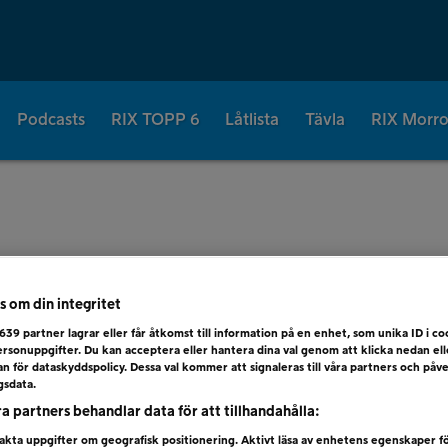
Podcasts
RIX TOPP 6
Låtlista
Tävla
RIX Morr
 30 JAN
s om din integritet
639
partner lagrar eller får åtkomst till information på en enhet, som unika ID i coo
rsonuppgifter. Du kan acceptera eller hantera dina val genom att klicka nedan el
dan för dataskyddspolicy. Dessa val kommer att signaleras till våra partners och påv
gsdata.
ra partners behandlar data för att tillhandahålla:
kta uppgifter om geografisk positionering. Aktivt läsa av enhetens egenskaper f