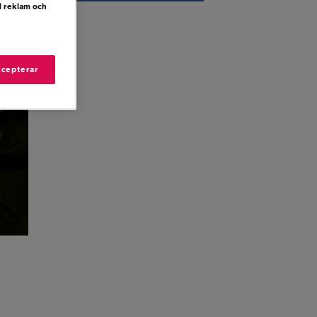
d reklam och
ccepterar