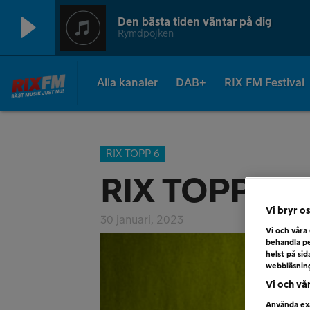
Den bästa tiden väntar på dig
Rymdpojken
Alla kanaler
DAB+
RIX FM Festival
RIX TOPP 6
RIX TOPP 6 –
Vi bryr os
30 januari, 2023
Vi och våra
behandla pe
helst på si
webbläsnin
Vi och vå
Använda exa