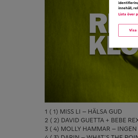
identifieri
innehåll, r
Lista över 
Visa
1 ( 1) MISS LI – HÄLSA GUD
2 ( 2) DAVID GUETTA + BEBE R
3 ( 4) MOLLY HAMMAR – INGE
4 ( 3) DARIN – WHAT´S THE POI