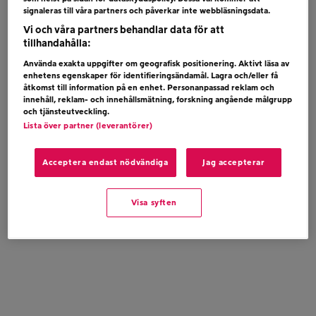
signaleras till våra partners och påverkar inte webbläsningsdata.
Vi och våra partners behandlar data för att
tillhandahålla:
Använda exakta uppgifter om geografisk positionering. Aktivt läsa av
enhetens egenskaper för identifieringsändamål. Lagra och/eller få
åtkomst till information på en enhet. Personanpassad reklam och
innehåll, reklam- och innehållsmätning, forskning angående målgrupp
och tjänsteutveckling.
Lista över partner (leverantörer)
Acceptera endast nödvändiga
Jag accepterar
Visa syften