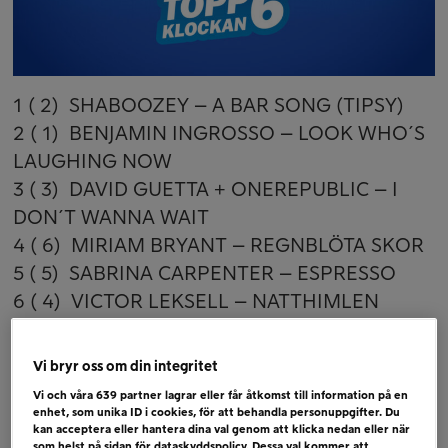
1 ( 2) SHABOOZEY – A BAR SONG (TIPSY)
2 ( 1) BENJAMIN INGROSSO – LOOK WHO´S
LAUGHING NOW
3 ( 3) DAVID GUETTA + ONEREPUBLIC – I
DON´T WANNA WAIT
4 ( 6) MIRIAM BRYANT – REGNBLÖTA SKOR
5 ( 5) SABRINA CARPENTER – ESPRESSO
6 ( 4) VICTOR LEKSELL – NATTHIMLEN
Bubblare
Vi bryr oss om din integritet
DUA LIPA – TRAINING SEASON
Vi och våra
639
partner lagrar eller får åtkomst till information på en
MOLLY SANDÉN – SLUTET AV SOMMAREN
enhet, som unika ID i cookies, för att behandla personuppgifter. Du
kan acceptera eller hantera dina val genom att klicka nedan eller när
KLARA HAMMARSTRÖM – DO IT FOR LOVE
som helst på sidan för dataskyddspolicy. Dessa val kommer att