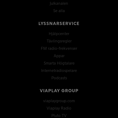
Julkanalen
Se alla
LYSSNARSERVICE
Hjälpcenter
Tävlingsregler
FM radio-frekvenser
Appar
Smarta Högtalare
Internetradiospelare
Podcasts
VIAPLAY GROUP
viaplaygroup.com
Viaplay Radio
Pluto TV