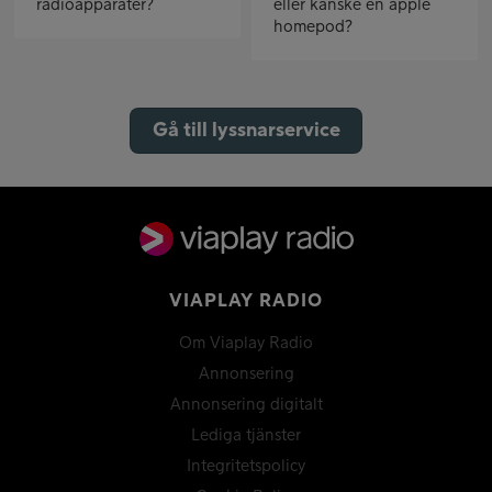
radioapparater?
eller kanske en apple
homepod?
Gå till lyssnarservice
VIAPLAY RADIO
Om Viaplay Radio
Annonsering
Annonsering digitalt
Lediga tjänster
Integritetspolicy