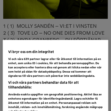
1 ( 1) MOLLY SANDÉN – VI:ET I VINSTEN
2 ( 3) TOVE LO – NO ONE DIES FROM LOVE
3 ( 2) MYRA GRANBERG – DU FÖRTJÄNAR
DET
Vi bryr oss om din integritet
4 ( 4) HANNA FERM + JUNIE – VÄLKOMMEN
Vi och våra
639
partner lagrar eller får åtkomst till information på en
ÅTER
enhet, som unika ID i cookies, för att behandla personuppgifter. Du
5 ( 5) ROSA LINN – SNAP
kan acceptera eller hantera dina val genom att klicka nedan eller när
som helst på sidan för dataskyddspolicy. Dessa val kommer att
6 (NY) BECKY HILL + DAVID GUETTA –
signaleras till våra partners och påverkar inte webbläsningsdata.
REMEMBER
Vi och våra partners behandlar data för att
tillhandahålla:
Bubblare
Använda exakta uppgifter om geografisk positionering. Aktivt läsa av
enhetens egenskaper för identifieringsändamål. Lagra och/eller få
VICTOR CRONE – WIND IN MY SAILS
åtkomst till information på en enhet. Personanpassad reklam och
NICKY YOURE – SUNROOF
innehåll, reklam- och innehållsmätning, forskning angående målgrupp