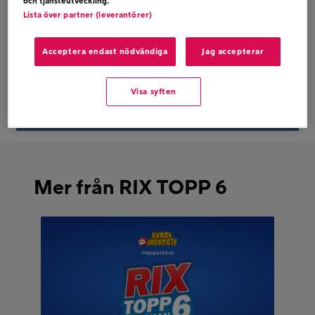
och tjänsteutveckling.
BJÖRN HOLMGREN – UT MED ALLT
Lista över partner (leverantörer)
Acceptera endast nödvändiga
Jag accepterar
Dela på twitter
Visa syften
Dela på facebook
Mer från RIX TOPP 6