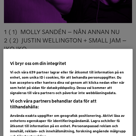
1 ( 1) MOLLY SANDÉN – NÅN ANNAN NU
2 ( 2) JUSTIN WELLINGTON + SMALL JAM –
IKO IKO
3 ( 4) MYRA GRANBERG – LOSE MY MIND
Vi bryr oss om din integritet
4 ( 6) DARIN – CAN´T STAY AWAY
Vi och våra
639
partner lagrar eller får åtkomst till information på en
5 (NY) HANNA FERM – FÖR EVIGT
enhet, som unika ID i cookies, för att behandla personuppgifter. Du
6 ( 5) ZARA LARSSON – LOOK WHAT WE´VE
kan acceptera eller hantera dina val genom att klicka nedan eller när
som helst på sidan för dataskyddspolicy. Dessa val kommer att
DONE
signaleras till våra partners och påverkar inte webbläsningsdata.
Vi och våra partners behandlar data för att
Bubblare
tillhandahålla:
AGNES – 24 HOURS
Använda exakta uppgifter om geografisk positionering. Aktivt läsa av
enhetens egenskaper för identifieringsändamål. Lagra och/eller få
ELENA TSAGRINOU – EL DIABLO
åtkomst till information på en enhet. Personanpassad reklam och
SANDRO CAVAZZA + GEORGIA KU – LOVE
innehåll, reklam- och innehållsmätning, forskning angående målgrupp