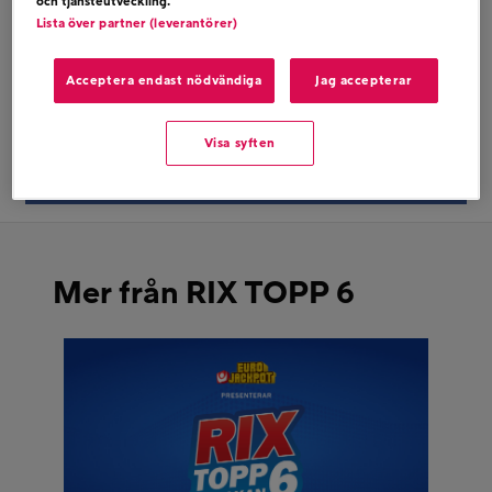
och tjänsteutveckling.
TO LOSE
Lista över partner (leverantörer)
Acceptera endast nödvändiga
Jag accepterar
Dela på twitter
Visa syften
Dela på facebook
Mer från RIX TOPP 6