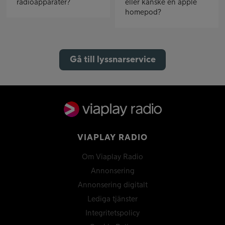
radioapparater?
eller kanske en apple
homepod?
Gå till lyssnarservice
VIAPLAY RADIO
Om Viaplay Radio
Annonsering
Annonsering digitalt
Lediga tjänster
Integritetspolicy