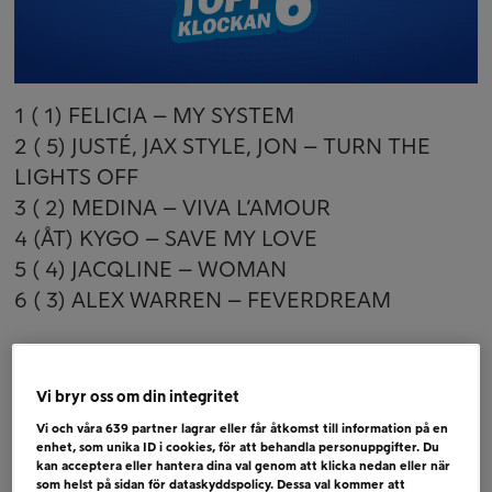
1 ( 1) FELICIA – MY SYSTEM
2 ( 5) JUSTÉ, JAX STYLE, JON – TURN THE
LIGHTS OFF
3 ( 2) MEDINA – VIVA L’AMOUR
4 (ÅT) KYGO – SAVE MY LOVE
5 ( 4) JACQLINE – WOMAN
6 ( 3) ALEX WARREN – FEVERDREAM
Bubbare:
JAY SMITH + INGRID – GLASSHOUSE
Vi bryr oss om din integritet
OLIVIA DEAN – SO EASY (TO FALL IN LOVE)
Vi och våra
639
partner lagrar eller får åtkomst till information på en
TEMPER CITY – SELF AWARE
enhet, som unika ID i cookies, för att behandla personuppgifter. Du
kan acceptera eller hantera dina val genom att klicka nedan eller när
som helst på sidan för dataskyddspolicy. Dessa val kommer att