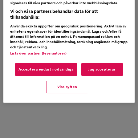
signaleras till våra partners och påverkar inte webbläsningsdata.
Vi och våra partners behandlar data för att
tillhandahålla:
Använda exakta uppgifter om geografisk positionering. Aktivt läsa av
enhetens egenskaper för identifieringsändamål. Lagra och/eller få
åtkomst till information på en enhet. Personanpassad reklam och
innehåll, reklam- och innehållsmätning, forskning angående målgrupp
och tjänsteutveckling.
Lista över partner (leverantörer)
Acceptera endast nödvändiga
Jag accepterar
Visa syften