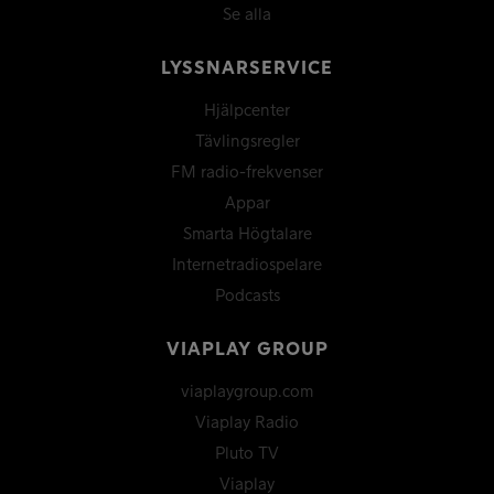
Se alla
LYSSNARSERVICE
Hjälpcenter
Tävlingsregler
FM radio-frekvenser
Appar
Smarta Högtalare
Internetradiospelare
Podcasts
VIAPLAY GROUP
viaplaygroup.com
Viaplay Radio
Pluto TV
Viaplay