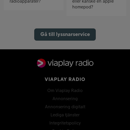
radioapparater?
eller kanske en apple
homepod?
Gå till lyssnarservice
VIAPLAY RADIO
Om Viaplay Radio
Annonsering
Annonsering digitalt
Lediga tjänster
Integritetspolicy