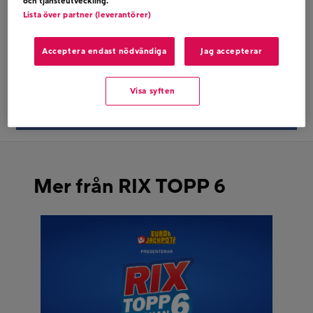
och tjänsteutveckling.
AGNES – FINGERS CROSSED
Lista över partner (leverantörer)
Acceptera endast nödvändiga
Jag accepterar
Dela på twitter
Visa syften
Dela på facebook
Mer från RIX TOPP 6