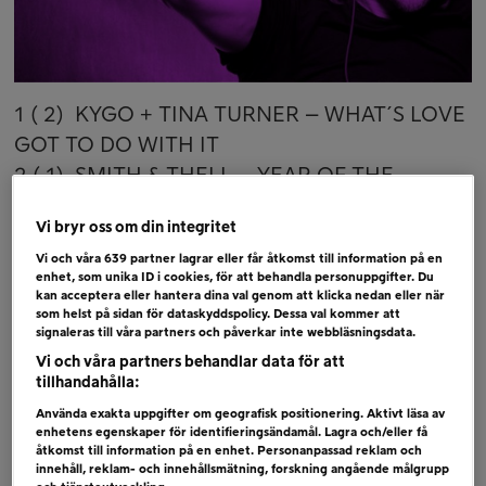
1 ( 2) KYGO + TINA TURNER – WHAT´S LOVE
GOT TO DO WITH IT
2 ( 1) SMITH & THELL – YEAR OF THE
YOUNG
Vi bryr oss om din integritet
3 ( 4) CAROLA + ZARA LARSSON – SÄG MIG
Vi och våra
639
partner lagrar eller får åtkomst till information på en
VAR DU STÅR
enhet, som unika ID i cookies, för att behandla personuppgifter. Du
4 ( 3) AVA MAX – WHO´S LAUGHING NOW
kan acceptera eller hantera dina val genom att klicka nedan eller när
som helst på sidan för dataskyddspolicy. Dessa val kommer att
5 ( 5) DOTTER – BACKFIRE
signaleras till våra partners och påverkar inte webbläsningsdata.
6 ( 6) THE WEEKND – IN YOUR EYES
Vi och våra partners behandlar data för att
tillhandahålla:
Bubblare
Använda exakta uppgifter om geografisk positionering. Aktivt läsa av
enhetens egenskaper för identifieringsändamål. Lagra och/eller få
DERMOT KENNEDY – GIANTS
åtkomst till information på en enhet. Personanpassad reklam och
PAUL REY – MISTAKES
innehåll, reklam- och innehållsmätning, forskning angående målgrupp