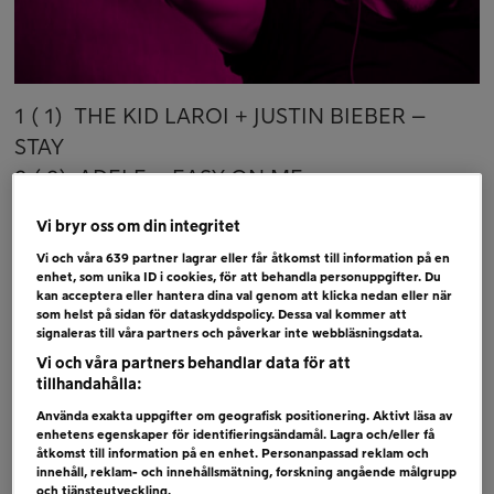
1 ( 1) THE KID LAROI + JUSTIN BIEBER –
STAY
2 ( 2) ADELE – EASY ON ME
3 ( 4) AGNES – HERE COMES THE NIGHT
Vi bryr oss om din integritet
4 ( 3) MOLLY SANDÉN – VI SKA ALDRIG GÅ
Vi och våra
639
partner lagrar eller får åtkomst till information på en
HEM
enhet, som unika ID i cookies, för att behandla personuppgifter. Du
kan acceptera eller hantera dina val genom att klicka nedan eller när
5 ( 6) ED SHEERAN – SHIVERS
som helst på sidan för dataskyddspolicy. Dessa val kommer att
6 ( 5) COLDPLAY + BTS – MY UNIVERSE
signaleras till våra partners och påverkar inte webbläsningsdata.
Vi och våra partners behandlar data för att
Bubblare
tillhandahålla:
DARIN – HOLDING ME MORE
Använda exakta uppgifter om geografisk positionering. Aktivt läsa av
enhetens egenskaper för identifieringsändamål. Lagra och/eller få
THE WEEKND – TAKE MY BREATH
åtkomst till information på en enhet. Personanpassad reklam och
innehåll, reklam- och innehållsmätning, forskning angående målgrupp
TOVE STYRKE – START WALKING
och tjänsteutveckling.