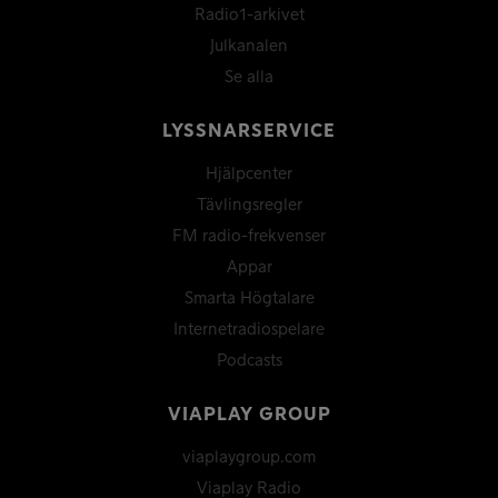
Radio1-arkivet
Julkanalen
Se alla
LYSSNARSERVICE
Hjälpcenter
Tävlingsregler
FM radio-frekvenser
Appar
Smarta Högtalare
Internetradiospelare
Podcasts
VIAPLAY GROUP
viaplaygroup.com
Viaplay Radio