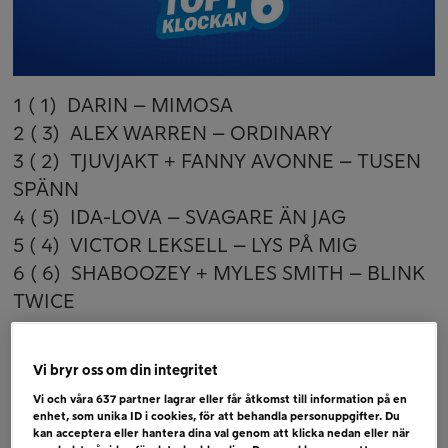
1 ( 1) DARIN – MIMOSA
2 ( 3) ALEX WARREN – ORDINARY
3 ( 2) TJUVJAKT + FANNY AVONNE – TUSEN
SPÄNN
4 ( 5) IDA-LOVA – SVAGARE ÄN JAG
5 ( 4) VICTOR LEKSELL – LYS PÅ MIG
6 ( 6) SHABOOZEY + MYLES SMITH – BLINK
TWICE
Bubblare
Vi bryr oss om din integritet
BENSON BOONE – SORRY I´M HERE FOR
Vi och våra
637
partner lagrar eller får åtkomst till information på en
SOMEONE ELSE
enhet, som unika ID i cookies, för att behandla personuppgifter. Du
HANNA FERM – ETT MINNE I TAGET
kan acceptera eller hantera dina val genom att klicka nedan eller när