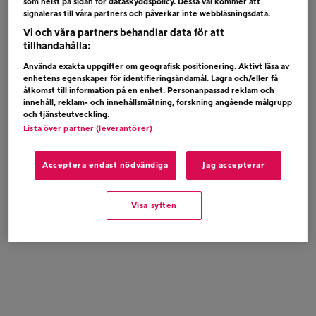
som helst på sidan för dataskyddspolicy. Dessa val kommer att
LADY GAGA – VANISH INTO YOU
signaleras till våra partners och påverkar inte webbläsningsdata.
Vi och våra partners behandlar data för att
tillhandahålla:
Använda exakta uppgifter om geografisk positionering. Aktivt läsa av
enhetens egenskaper för identifieringsändamål. Lagra och/eller få
åtkomst till information på en enhet. Personanpassad reklam och
innehåll, reklam- och innehållsmätning, forskning angående målgrupp
och tjänsteutveckling.
Lista över partner (leverantörer)
Acceptera endast nödvändiga
Jag accepterar
Visa syften