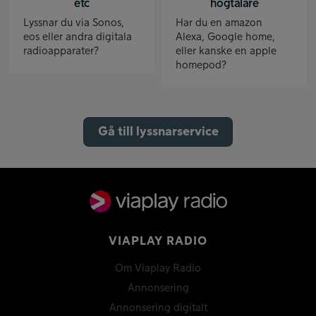
etc
högtalare
Lyssnar du via Sonos,
Har du en amazon
eos eller andra digitala
Alexa, Google home,
radioapparater?
eller kanske en apple
homepod?
Gå till lyssnarservice
VIAPLAY RADIO
Om Viaplay Radio
Annonsering
Annonsering digitalt