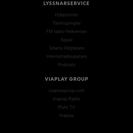
LYSSNARSERVICE
Hjälpcenter
Tävlingsregler
FM radio-frekvenser
Appar
Smarta Högtalare
Internetradiospelare
Podcasts
VIAPLAY GROUP
viaplaygroup.com
Viaplay Radio
Pluto TV
Viaplay