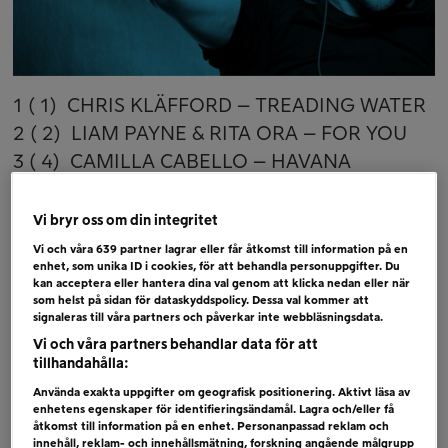
1 ( 1) CHRIS KLÄFFORD – TREADING WATER
2 ( 2) LIAM PAYNE & RITA ORA – FOR YOU
3 ( 4) CAMILLA CABELLO – HAVANA
4 ( 3) ED SHEERAN & BEYONCE – PERFECT
5 ( 6) LUIS FONSI & DEMI LOVATO – ÉCHAME
Vi bryr oss om din integritet
LA CULPA
Vi och våra
639
partner lagrar eller får åtkomst till information på en
enhet, som unika ID i cookies, för att behandla personuppgifter. Du
6 ( 5) IMAGINE DRAGONS – WHATEVER IT
kan acceptera eller hantera dina val genom att klicka nedan eller när
TAKES
som helst på sidan för dataskyddspolicy. Dessa val kommer att
signaleras till våra partners och påverkar inte webbläsningsdata.
Vi och våra partners behandlar data för att
tillhandahålla:
Använda exakta uppgifter om geografisk positionering. Aktivt läsa av
enhetens egenskaper för identifieringsändamål. Lagra och/eller få
åtkomst till information på en enhet. Personanpassad reklam och
Bubblare
innehåll, reklam- och innehållsmätning, forskning angående målgrupp