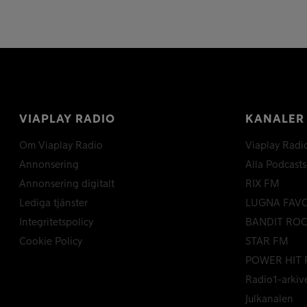
VIAPLAY RADIO
KANALER
Om Viaplay Radio
Viaplay Radi
Annonsering
Alla Podcasts
Annonsering digitalt
RIX FM
Lediga tjänster
LUGNA FAV
Integritetspolicy
BANDIT RO
Cookie Policy
STAR FM
POWER HIT 
Radio1-arkiv
Julkanalen