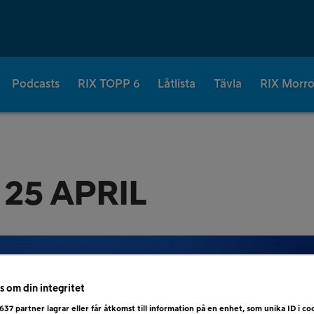
Podcasts
RIX TOPP 6
Låtlista
Tävla
RIX Morr
 25 APRIL
s om din integritet
637
partner lagrar eller får åtkomst till information på en enhet, som unika ID i coo