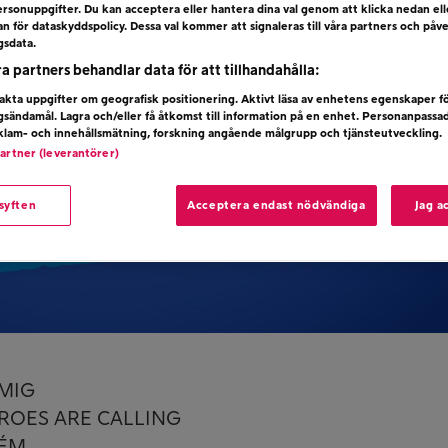
rsonuppgifter. Du kan acceptera eller hantera dina val genom att klicka nedan el
dan för dataskyddspolicy. Dessa val kommer att signaleras till våra partners och påv
gsdata.
ra partners behandlar data för att tillhandahålla:
kta uppgifter om geografisk positionering. Aktivt läsa av enhetens egenskaper f
ngsändamål. Lagra och/eller få åtkomst till information på en enhet. Personanpassa
eklam- och innehållsmätning, forskning angående målgrupp och tjänsteutveckling.
partner (leverantörer)
 syften
Acceptera endast nödvändiga
Jag a
 MIG
EROES ARE CALLING
 ÉM