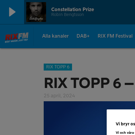
Constellation Prize
Robin Bengtsson
Alla kanaler
DAB+
RIX FM Festival
RIX TOPP 6
RIX TOPP 6 –
25 april, 2024
Vi bryr os
Vi och våra