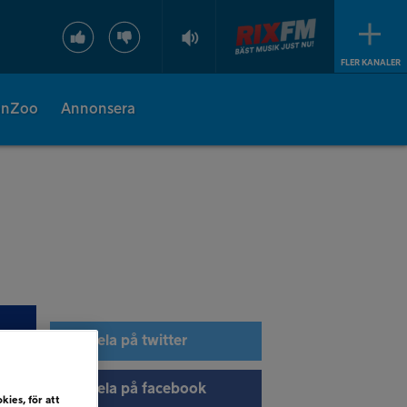
FLER KANALER
onZoo
Annonsera
Dela på twitter
Dela på facebook
kies, för att