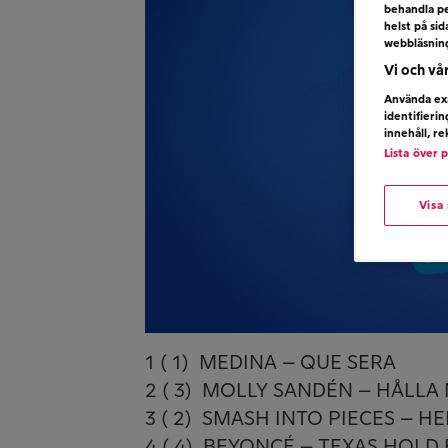
behandla pe
helst på si
webbläsnin
Vi och vå
Använda exa
identifieri
innehåll, r
Lista över 
Visa
1 ( 1) MEDINA – QUE SERA
2 ( 3) MOLLY SANDÉN – HÅLLA
3 ( 2) SMASH INTO PIECES – H
4 ( 4) BEYONCÉ – TEXAS HOLD