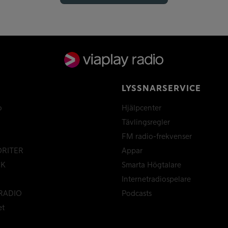
LYSSNARSERVICE
o
Hjälpcenter
Tävlingsregler
FM radio-frekvenser
ORITER
Appar
CK
Smarta Högtalare
Internetradiospelare
RADIO
Podcasts
et