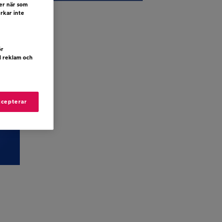
ler när som
erkar inte
ör
d reklam och
ccepterar