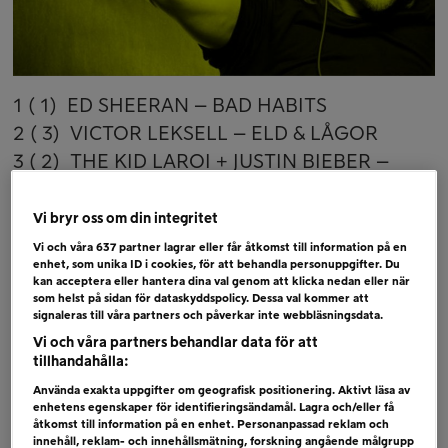
1 ( 1) ED SHEERAN – BAD HABITS
2 ( 3) VICTOR LEKSELL – ELD & LÅGOR
3 ( 2) THE KID LAROI + JUSTIN BIEBER –
STAY
4 ( 4) ABBA – DON´T SHUT ME DOWN
Vi bryr oss om din integritet
5 ( 6) ED SHEERAN – SHIVERS
Vi och våra
637
partner lagrar eller får åtkomst till information på en
enhet, som unika ID i cookies, för att behandla personuppgifter. Du
6 ( 5) ELTON JOHN + DUA LIPA – COLD
kan acceptera eller hantera dina val genom att klicka nedan eller när
HEART
som helst på sidan för dataskyddspolicy. Dessa val kommer att
signaleras till våra partners och påverkar inte webbläsningsdata.
(PNAU REMIX)
Vi och våra partners behandlar data för att
tillhandahålla:
Bubblare
Använda exakta uppgifter om geografisk positionering. Aktivt läsa av
DAVID GUETTA + MISTA JAM + JOHN
enhetens egenskaper för identifieringsändamål. Lagra och/eller få
åtkomst till information på en enhet. Personanpassad reklam och
NEWMAN – IF YOU REALLY LOVE ME (HOW
innehåll, reklam- och innehållsmätning, forskning angående målgrupp