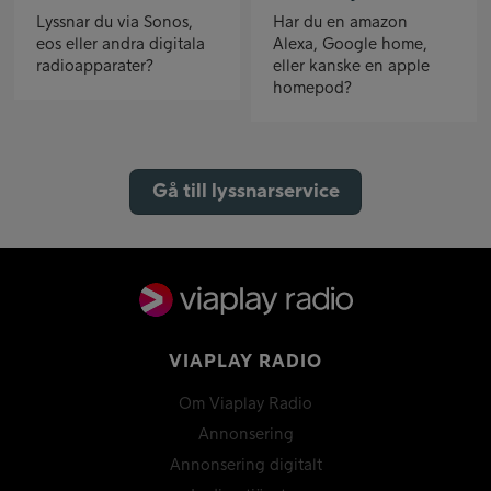
Lyssnar du via Sonos,
Har du en amazon
eos eller andra digitala
Alexa, Google home,
radioapparater?
eller kanske en apple
homepod?
Gå till lyssnarservice
VIAPLAY RADIO
Om Viaplay Radio
Annonsering
Annonsering digitalt