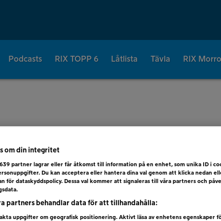
Podcasts
RIX TOPP 6
Låtlista
Tävla
RIX Morr
– 24 NOV
s om din integritet
639
partner lagrar eller får åtkomst till information på en enhet, som unika ID i coo
rsonuppgifter. Du kan acceptera eller hantera dina val genom att klicka nedan el
dan för dataskyddspolicy. Dessa val kommer att signaleras till våra partners och påv
gsdata.
ra partners behandlar data för att tillhandahålla:
kta uppgifter om geografisk positionering. Aktivt läsa av enhetens egenskaper f