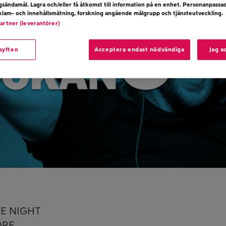
ngsändamål. Lagra och/eller få åtkomst till information på en enhet. Personanpassa
eklam- och innehållsmätning, forskning angående målgrupp och tjänsteutveckling.
partner (leverantörer)
 syften
Acceptera endast nödvändiga
Jag a
HE NIGHT
ORE