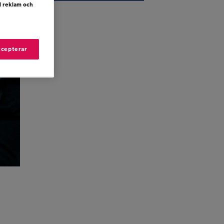
d reklam och
ccepterar