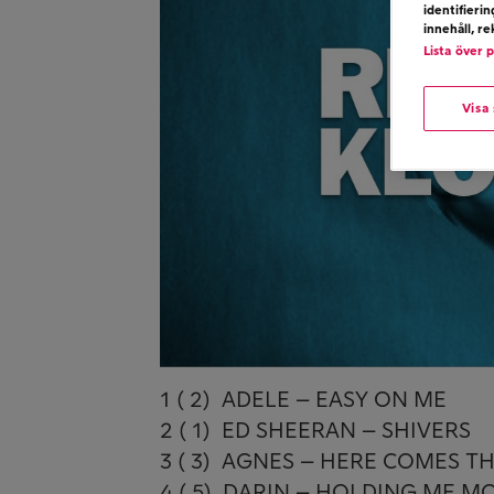
identifieri
innehåll, r
Lista över 
Visa
1 ( 2) ADELE – EASY ON ME
2 ( 1) ED SHEERAN – SHIVERS
3 ( 3) AGNES – HERE COMES T
4 ( 5) DARIN – HOLDING ME M