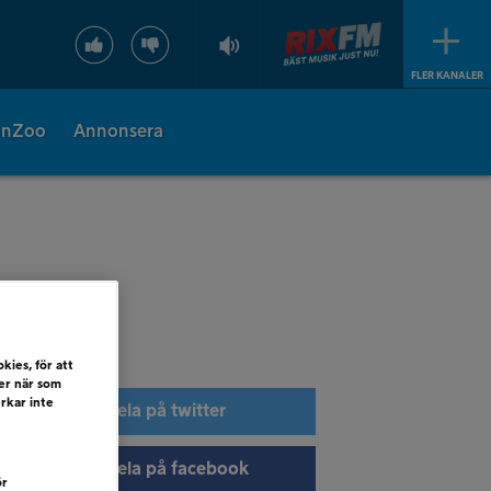
FLER KANALER
onZoo
Annonsera
kies, för att
ler när som
erkar inte
Dela på twitter
Dela på facebook
ör