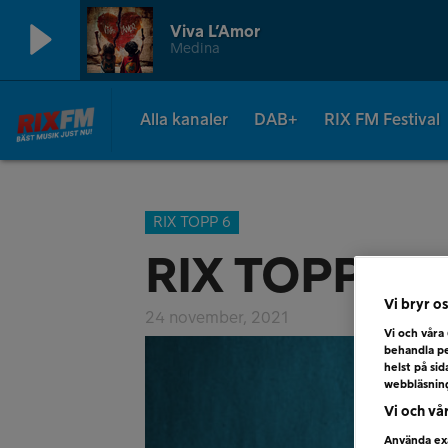
Viva L’Amor
Medina
Alla kanaler
DAB+
RIX FM Festival
RIX TOPP 6
RIX TOPP 6 
Vi bryr os
24 november, 2021
Vi och våra
behandla pe
helst på si
webbläsnin
Vi och vå
Använda exa