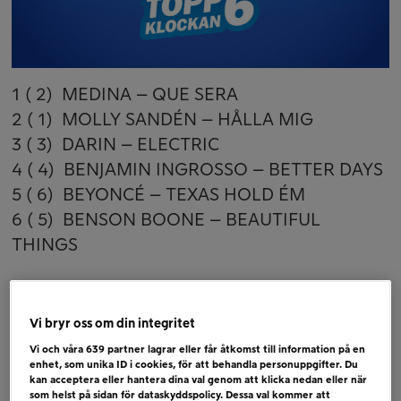
1 ( 2) MEDINA – QUE SERA
2 ( 1) MOLLY SANDÉN – HÅLLA MIG
3 ( 3) DARIN – ELECTRIC
4 ( 4) BENJAMIN INGROSSO – BETTER DAYS
5 ( 6) BEYONCÉ – TEXAS HOLD ÉM
6 ( 5) BENSON BOONE – BEAUTIFUL
THINGS
Bubblare
MISS LI + EAH JÉ – MARATON
Vi bryr oss om din integritet
ESTRADEN – GENOM ELD OCH VATTEN
Vi och våra
639
partner lagrar eller får åtkomst till information på en
JAY SMITH – BACK TO MY ROOTS
enhet, som unika ID i cookies, för att behandla personuppgifter. Du
kan acceptera eller hantera dina val genom att klicka nedan eller när
som helst på sidan för dataskyddspolicy. Dessa val kommer att