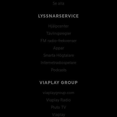
Se alla
LYSSNARSERVICE
Hjälpcenter
Tävlingsregler
FM radio-frekvenser
Appar
Smarta Högtalare
Internetradiospelare
Podcasts
VIAPLAY GROUP
viaplaygroup.com
Viaplay Radio
Pluto TV
Viaplay