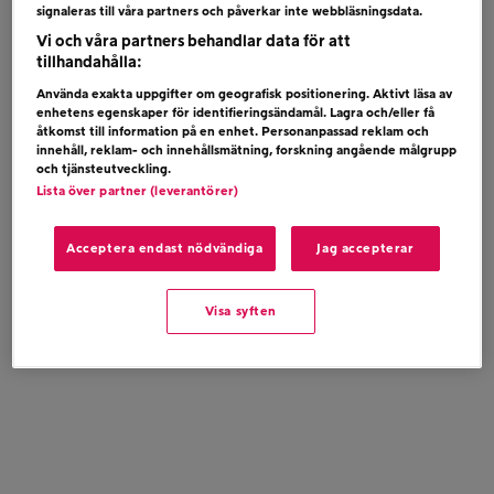
signaleras till våra partners och påverkar inte webbläsningsdata.
Vi och våra partners behandlar data för att
tillhandahålla:
Använda exakta uppgifter om geografisk positionering. Aktivt läsa av
enhetens egenskaper för identifieringsändamål. Lagra och/eller få
åtkomst till information på en enhet. Personanpassad reklam och
innehåll, reklam- och innehållsmätning, forskning angående målgrupp
och tjänsteutveckling.
Lista över partner (leverantörer)
Acceptera endast nödvändiga
Jag accepterar
Visa syften