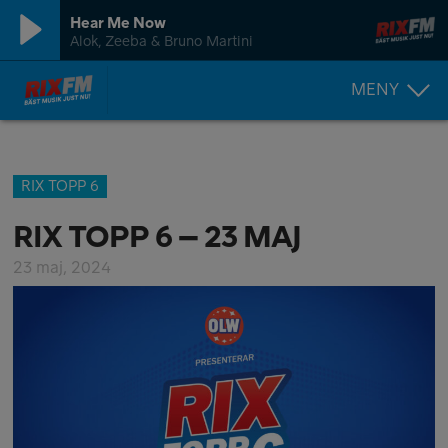
Hear Me Now
Alok, Zeeba & Bruno Martini
MENY
RIX TOPP 6
RIX TOPP 6 – 23 MAJ
23 maj, 2024