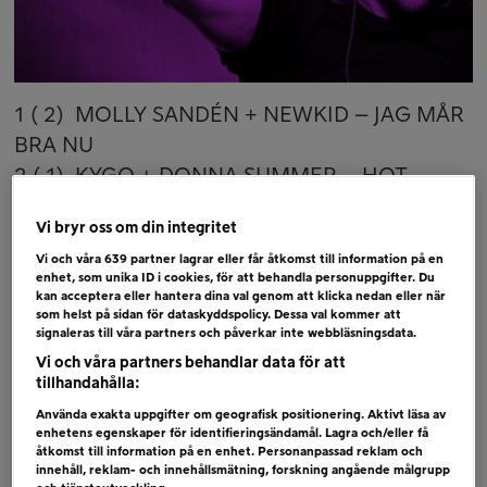
1 ( 2) MOLLY SANDÉN + NEWKID – JAG MÅR
BRA NU
2 ( 1) KYGO + DONNA SUMMER – HOT
STUFF
Vi bryr oss om din integritet
3 ( 3) TOPIC + A7S – BREAKING ME
Vi och våra
639
partner lagrar eller får åtkomst till information på en
4 ( 4) AVA MAX – WHO´S LAUGHING NOW
enhet, som unika ID i cookies, för att behandla personuppgifter. Du
5 ( 6) SHAWN MENDES – WONDER
kan acceptera eller hantera dina val genom att klicka nedan eller när
som helst på sidan för dataskyddspolicy. Dessa val kommer att
6 ( 5) BTS – DYNAMITE
signaleras till våra partners och påverkar inte webbläsningsdata.
Vi och våra partners behandlar data för att
Bubblare
tillhandahålla:
HERTZBERG & FUNKE FEAT. AFFAS – SAVE
Använda exakta uppgifter om geografisk positionering. Aktivt läsa av
enhetens egenskaper för identifieringsändamål. Lagra och/eller få
TONIGHT
åtkomst till information på en enhet. Personanpassad reklam och
PETRA MARKLUND – PANNA MOT PANNA
innehåll, reklam- och innehållsmätning, forskning angående målgrupp