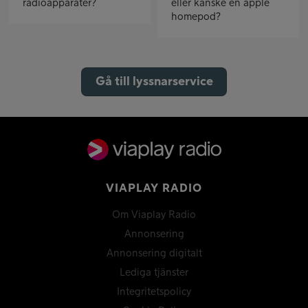
radioapparater?
eller kanske en apple
homepod?
Gå till lyssnarservice
VIAPLAY RADIO
Om Viaplay Radio
Annonsering
Annonsering digitalt
Lediga tjänster
Integritetspolicy