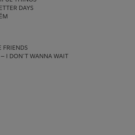
BETTER DAYS
 ÉM
E FRIENDS
 – I DON´T WANNA WAIT