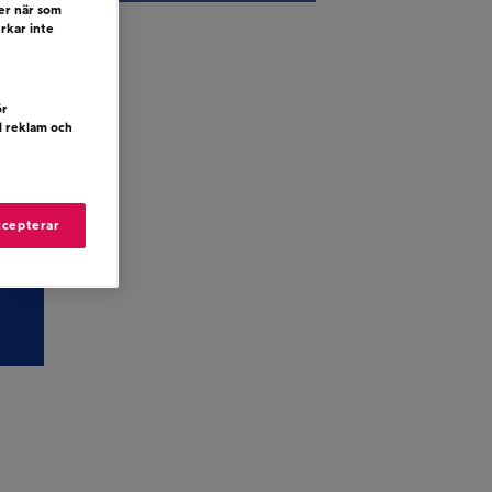
ler när som
erkar inte
ör
d reklam och
ccepterar