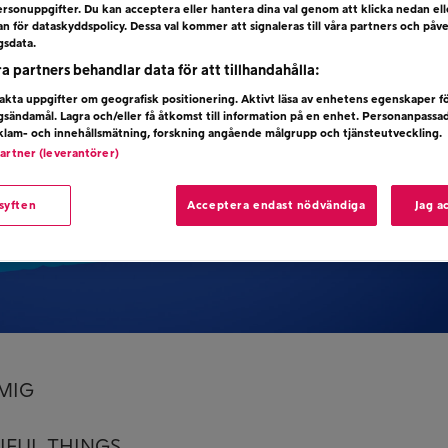
rsonuppgifter. Du kan acceptera eller hantera dina val genom att klicka nedan el
dan för dataskyddspolicy. Dessa val kommer att signaleras till våra partners och påv
gsdata.
ra partners behandlar data för att tillhandahålla:
kta uppgifter om geografisk positionering. Aktivt läsa av enhetens egenskaper f
ngsändamål. Lagra och/eller få åtkomst till information på en enhet. Personanpassa
eklam- och innehållsmätning, forskning angående målgrupp och tjänsteutveckling.
partner (leverantörer)
 syften
Acceptera endast nödvändiga
Jag a
 MIG
IFUL THINGS