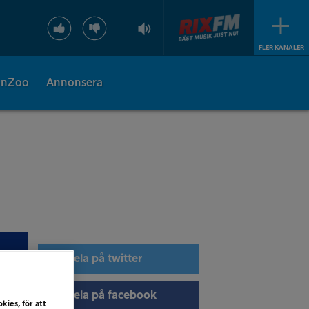
FLER KANALER
onZoo
Annonsera
Dela på twitter
Dela på facebook
kies, för att