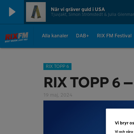
När vi gräver guld i USA
Tjuvjakt, Simon Strömstedt & Julia Glenma
Alla kanaler
DAB+
RIX FM Festival
RIX TOPP 6
RIX TOPP 6 –
19 maj, 2024
Vi bryr os
Vi och våra