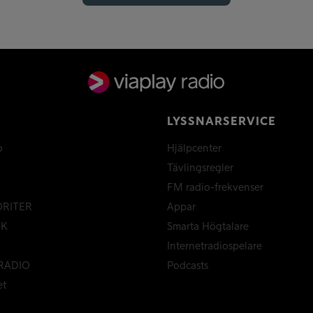
LYSSNARSERVICE
o
Hjälpcenter
Tävlingsregler
FM radio-frekvenser
ORITER
Appar
CK
Smarta Högtalare
Internetradiospelare
RADIO
Podcasts
et