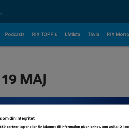
rk
Podcasts
RIX TOPP 6
Låtlista
Tävla
RIX Morr
 19 MAJ
s om din integritet
639
partner lagrar eller får åtkomst till information på en enhet, som unika ID i coo