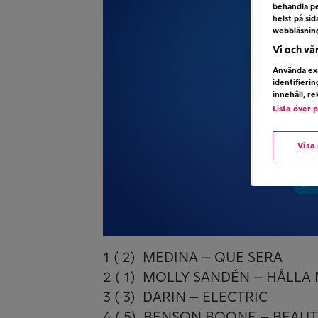
behandla pe
helst på si
webbläsnin
Vi och vå
Använda exa
identifieri
innehåll, r
Lista över 
Visa
1 ( 2) MEDINA – QUE SERA
2 ( 1) MOLLY SANDÉN – HÅLLA
3 ( 3) DARIN – ELECTRIC
4 ( 5) BENSON BOONE – BEAUT