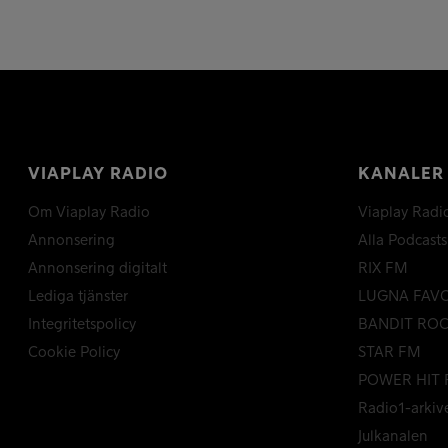
VIAPLAY RADIO
KANALER
Om Viaplay Radio
Viaplay Radi
Annonsering
Alla Podcasts
Annonsering digitalt
RIX FM
Lediga tjänster
LUGNA FAV
Integritetspolicy
BANDIT RO
Cookie Policy
STAR FM
POWER HIT 
Radio1-arkiv
Julkanalen