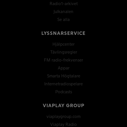
Radio1-arkivet
Julkanalen
Se alla
LYSSNARSERVICE
Hjälpcenter
Tävlingsregler
FM radio-frekvenser
Appar
Smarta Högtalare
Internetradiospelare
Podcasts
VIAPLAY GROUP
viaplaygroup.com
Viaplay Radio