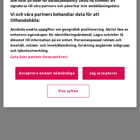
som helst på sidan för dataskyddspolicy. Dessa val kommer att
MORGAN WALLEN – LOVE SOMEBODY
signaleras till våra partners och påverkar inte webbläsningsdata.
Vi och våra partners behandlar data för att
tillhandahålla:
Använda exakta uppgifter om geografisk positionering. Aktivt läsa av
enhetens egenskaper för identifieringsändamål. Lagra och/eller få
åtkomst till information på en enhet. Personanpassad reklam och
innehåll, reklam- och innehållsmätning, forskning angående målgrupp
och tjänsteutveckling.
Lista över partner (leverantörer)
Acceptera endast nödvändiga
Jag accepterar
Visa syften