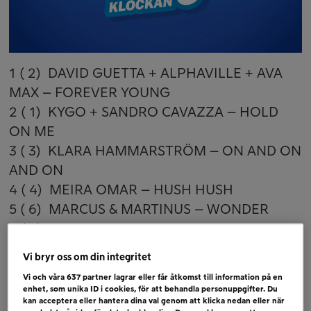
1 ( 2) DAVID GUETTA + ALPHAVILLE + AVA
MAX – FOREVER YOUNG
2 ( 1) KYGO + SANDRO CAVAZZA – HOLD
ON ME
3 ( 3) KLARA HAMMARSTRÖM – ON AND ON
AND ON
4 ( 4) MEIRA OMAR – HUSH HUSH
5 ( 6) MARCUS & MARTINUS – WONDER
6 ( 5) COLDPLAY – WE PRAY
Vi bryr oss om din integritet
Bubblare
Vi och våra
637
partner lagrar eller får åtkomst till information på en
FAST BOY + RAF – WAVE
enhet, som unika ID i cookies, för att behandla personuppgifter. Du
JOHNOSSI – GEMINI
kan acceptera eller hantera dina val genom att klicka nedan eller när