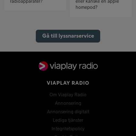
radioapparater?
eller kanske en apple
homepod?
Gå till lyssnarservice
VIAPLAY RADIO
Om Viaplay Radio
Annonsering
Annonsering digitalt
Lediga tjänster
Integritetspolicy