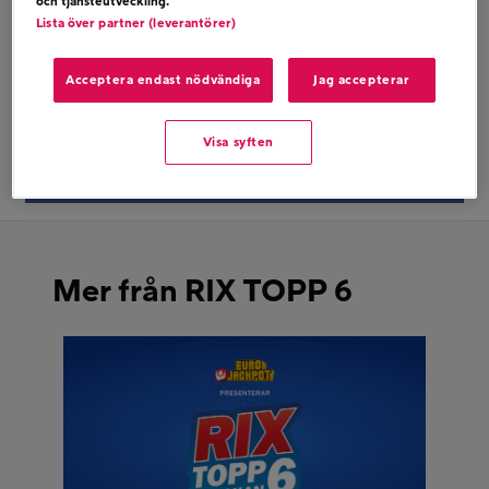
och tjänsteutveckling.
AGNES – GOODLIFE
Lista över partner (leverantörer)
Acceptera endast nödvändiga
Jag accepterar
Dela på twitter
Visa syften
Dela på facebook
Mer från RIX TOPP 6