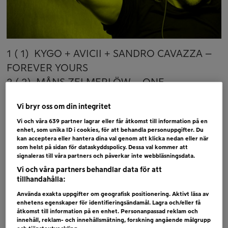
1 ( 1)
KYGO + AVICII + SANDRO CAVAZZA –
FOREVER YOURS
2 ( 2)
MÅNS ZELMERLÖW – ONE
3 ( 4)
DARIN – EN SÄNG AV ROSOR
Vi bryr oss om din integritet
4 ( 3)
AVA MAX – SALT
Vi och våra
639
partner lagrar eller får åtkomst till information på en
5 (NY) MENDEZ + ALVARO ESTRELLA –
enhet, som unika ID i cookies, för att behandla personuppgifter. Du
VAMOS AMIGOS
kan acceptera eller hantera dina val genom att klicka nedan eller när
som helst på sidan för dataskyddspolicy. Dessa val kommer att
6 ( 5)
BENJAMIN INGROSSO – THE DIRT
signaleras till våra partners och påverkar inte webbläsningsdata.
Vi och våra partners behandlar data för att
Bubblare
tillhandahålla:
SMITH & THELL – GOLIATH
Använda exakta uppgifter om geografisk positionering. Aktivt läsa av
enhetens egenskaper för identifieringsändamål. Lagra och/eller få
WILLIAM SEGERDAHL – DET KANSKE INTE
åtkomst till information på en enhet. Personanpassad reklam och
ÄR SÅ FARLIGT
innehåll, reklam- och innehållsmätning, forskning angående målgrupp