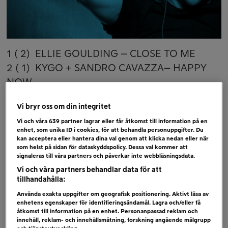
1 ( 2) ELLIE GOULDING – CLOSE TO ME
2 ( 1) KYGO + SANDRO CAVAZZA– HAPPY
NOW
3 ( 3) MOLLY SANDÉN – SAND
Vi bryr oss om din integritet
4 ( 5) VICTOR CRONE – STORM
Vi och våra
639
partner lagrar eller får åtkomst till information på en
5 ( 4) PANIC! AT THE DISCO – HIGH HOPES
enhet, som unika ID i cookies, för att behandla personuppgifter. Du
6 (NY) ANNA BERGENDAHL – ASHES TO
kan acceptera eller hantera dina val genom att klicka nedan eller när
som helst på sidan för dataskyddspolicy. Dessa val kommer att
ASHES
signaleras till våra partners och påverkar inte webbläsningsdata.
Vi och våra partners behandlar data för att
Bubblare
tillhandahålla:
RITA ORA – LET YOU LOVE ME
Använda exakta uppgifter om geografisk positionering. Aktivt läsa av
enhetens egenskaper för identifieringsändamål. Lagra och/eller få
LEWIS CAPALDI – SOMEONE YOU LOVED
åtkomst till information på en enhet. Personanpassad reklam och
LADY GAGA – ALWAYS REMEMBER US THIS
innehåll, reklam- och innehållsmätning, forskning angående målgrupp