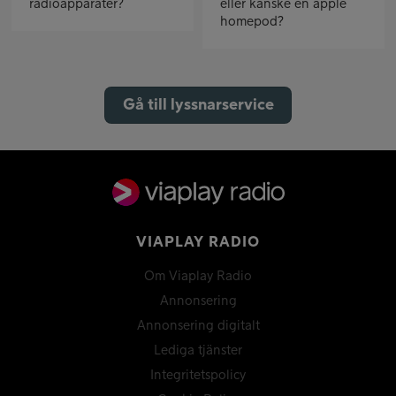
radioapparater?
eller kanske en apple
homepod?
Gå till lyssnarservice
VIAPLAY RADIO
Om Viaplay Radio
Annonsering
Annonsering digitalt
Lediga tjänster
Integritetspolicy