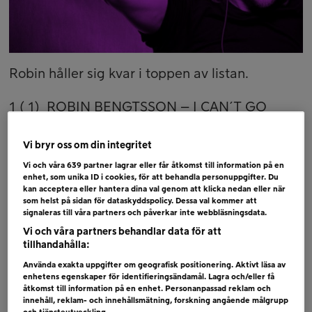
Robin håller sig kvar i toppen av listan.
1 ( 1) ROBIN BENGTSSON – I CAN´T GO
2 ( 3) KYGO & SELENA GOMEZ – IT AINT ME
3 ( 2) WIKTORIA – AS I LAY ME DOWN
Vi bryr oss om din integritet
4 ( 5) THE CHAINSMOKERS & COLDPLAY
Vi och våra
639
partner lagrar eller får åtkomst till information på en
enhet, som unika ID i cookies, för att behandla personuppgifter. Du
– SOMETHING JUST LIKE THIS
kan acceptera eller hantera dina val genom att klicka nedan eller när
som helst på sidan för dataskyddspolicy. Dessa val kommer att
5 ( 4) NANO – HOLD ON
signaleras till våra partners och påverkar inte webbläsningsdata.
6 ( 6) MARIETTE – A MILLION YEARS
Vi och våra partners behandlar data för att
tillhandahålla:
Bubblare
Använda exakta uppgifter om geografisk positionering. Aktivt läsa av
BEBE REXHA – I GOT YOU
enhetens egenskaper för identifieringsändamål. Lagra och/eller få
åtkomst till information på en enhet. Personanpassad reklam och
BENJAMIN INGROSSO – GOOD LOVIN´
innehåll, reklam- och innehållsmätning, forskning angående målgrupp