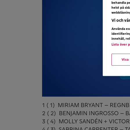
behandla pe
helst på si
webbläsnin
Vi och vå
Använda exa
identifieri
innehåll, r
Lista över 
Visa
1 ( 1) MIRIAM BRYANT – REGN
2 ( 2) BENJAMIN INGROSSO – 
3 ( 4) MOLLY SANDÉN + VICTO
4 ( 3) SABRINA CARPENTER – T