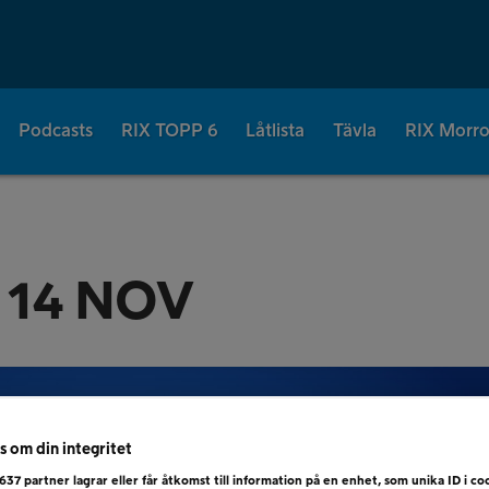
Podcasts
RIX TOPP 6
Låtlista
Tävla
RIX Morr
 14 NOV
s om din integritet
637
partner lagrar eller får åtkomst till information på en enhet, som unika ID i coo