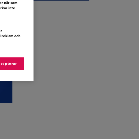
ler när som
erkar inte
ör
d reklam och
ccepterar