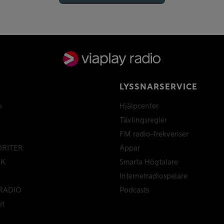
LYSSNARSERVICE
o
Hjälpcenter
Tävlingsregler
FM radio-frekvenser
ORITER
Appar
CK
Smarta Högtalare
Internetradiospelare
RADIO
Podcasts
et