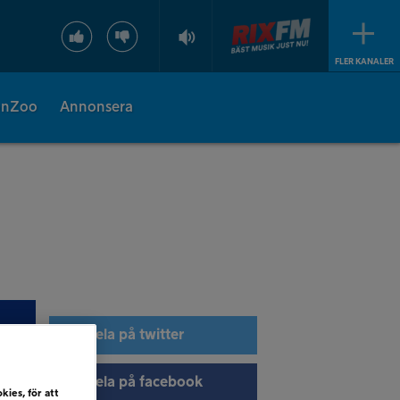
FLER KANALER
onZoo
Annonsera
Dela på twitter
Dela på facebook
kies, för att