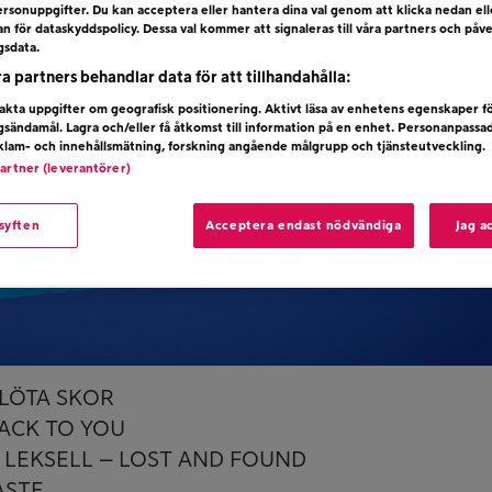
rsonuppgifter. Du kan acceptera eller hantera dina val genom att klicka nedan el
dan för dataskyddspolicy. Dessa val kommer att signaleras till våra partners och påv
gsdata.
ra partners behandlar data för att tillhandahålla:
kta uppgifter om geografisk positionering. Aktivt läsa av enhetens egenskaper f
ngsändamål. Lagra och/eller få åtkomst till information på en enhet. Personanpassa
eklam- och innehållsmätning, forskning angående målgrupp och tjänsteutveckling.
partner (leverantörer)
 syften
Acceptera endast nödvändiga
Jag a
BLÖTA SKOR
BACK TO YOU
R LEKSELL – LOST AND FOUND
ASTE