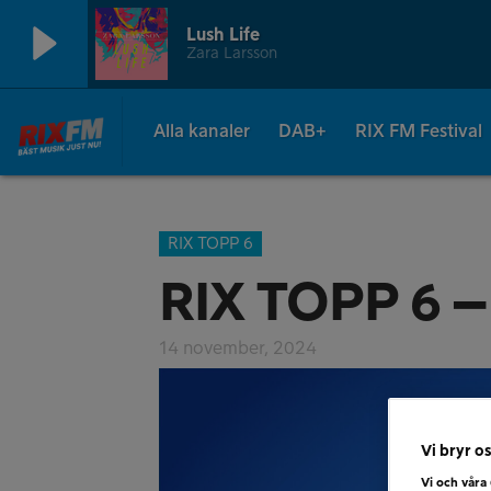
Lush Life
Zara Larsson
Alla kanaler
DAB+
RIX FM Festival
RIX TOPP 6
RIX TOPP 6 –
14 november, 2024
Vi bryr os
Vi och våra