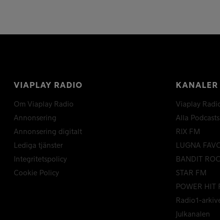
VIAPLAY RADIO
KANALER
Om Viaplay Radio
Viaplay Radi
Annonsering
Alla Podcasts
Annonsering digitalt
RIX FM
Lediga tjänster
LUGNA FAV
Integritetspolicy
BANDIT RO
Cookie Policy
STAR FM
POWER HIT 
Radio1-arkiv
Julkanalen