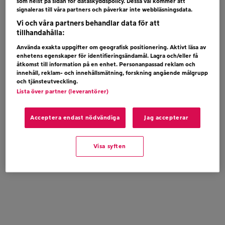
som helst på sidan för dataskyddspolicy. Dessa val kommer att
VELLA – ALL MY LOVE
signaleras till våra partners och påverkar inte webbläsningsdata.
Vi och våra partners behandlar data för att
tillhandahålla:
Använda exakta uppgifter om geografisk positionering. Aktivt läsa av
enhetens egenskaper för identifieringsändamål. Lagra och/eller få
åtkomst till information på en enhet. Personanpassad reklam och
innehåll, reklam- och innehållsmätning, forskning angående målgrupp
och tjänsteutveckling.
Lista över partner (leverantörer)
Acceptera endast nödvändiga
Jag accepterar
Visa syften