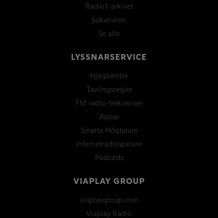
Radio1-arkivet
Julkanalen
Se alla
LYSSNARSERVICE
Hjälpcenter
Tävlingsregler
FM radio-frekvenser
Appar
Smarta Högtalare
Internetradiospelare
Podcasts
VIAPLAY GROUP
viaplaygroup.com
Viaplay Radio