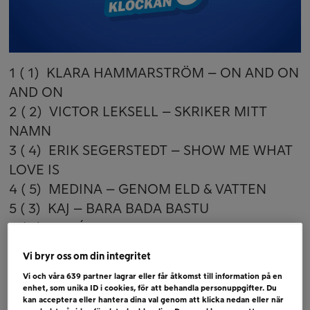
1 ( 1) KLARA HAMMARSTRÖM – ON AND ON
AND ON
2 ( 2) VICTOR LEKSELL – SKRIKER MITT
NAMN
3 ( 4) ERIK SEGERSTEDT – SHOW ME WHAT
LOVE IS
4 ( 5) MEDINA – GENOM ELD & VATTEN
5 ( 3) KAJ – BARA BADA BASTU
6 ( 6) ROSÉ + BRUNO MARS – APT.
Vi bryr oss om din integritet
Bubblare
Vi och våra
639
partner lagrar eller får åtkomst till information på en
VILHELM BUCHAUS – I´M YOURS
enhet, som unika ID i cookies, för att behandla personuppgifter. Du
DASHA – NOT AT THIS PARTY
kan acceptera eller hantera dina val genom att klicka nedan eller när