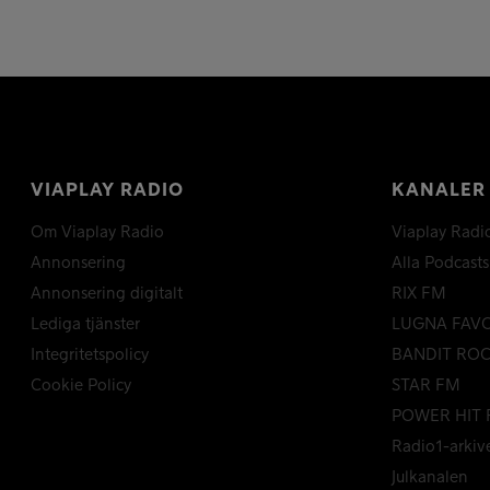
VIAPLAY RADIO
KANALER
Om Viaplay Radio
Viaplay Radi
Annonsering
Alla Podcasts
Annonsering digitalt
RIX FM
Lediga tjänster
LUGNA FAV
Integritetspolicy
BANDIT RO
Cookie Policy
STAR FM
POWER HIT 
Radio1-arkiv
Julkanalen