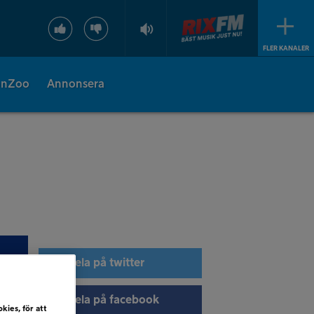
FLER KANALER
onZoo
Annonsera
Dela på twitter
Dela på facebook
kies, för att