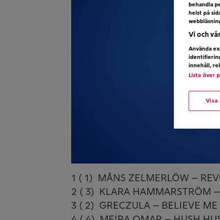
behandla pe
helst på si
webbläsnin
Vi och vå
Använda exa
identifieri
innehåll, r
Lista över 
Visa
1 ( 1) MÅNS ZELMERLÖW – RE
2 ( 3) KLARA HAMMARSTRÖM 
3 ( 2) GRECZULA – BELIEVE ME
4 ( 4) MEIRA OMAR – HUSH HU