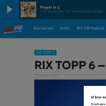
Prayer In C
Lilly Wood and The Prick & Robin Schulz
Alla kanaler
DAB+
RIX FM Festival
RIX TOPP 6
RIX TOPP 6 –
11 mars, 2025
Vi bryr os
Vi och våra