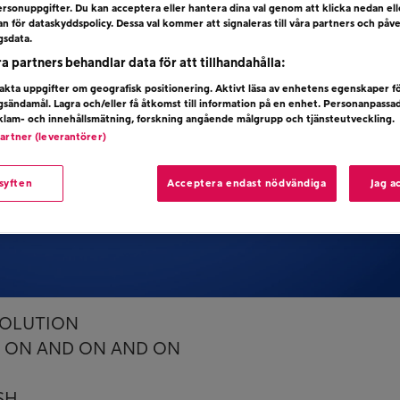
rsonuppgifter. Du kan acceptera eller hantera dina val genom att klicka nedan el
dan för dataskyddspolicy. Dessa val kommer att signaleras till våra partners och påv
gsdata.
ra partners behandlar data för att tillhandahålla:
kta uppgifter om geografisk positionering. Aktivt läsa av enhetens egenskaper f
ngsändamål. Lagra och/eller få åtkomst till information på en enhet. Personanpassa
eklam- och innehållsmätning, forskning angående målgrupp och tjänsteutveckling.
partner (leverantörer)
 syften
Acceptera endast nödvändiga
Jag a
VOLUTION
– ON AND ON AND ON
SH