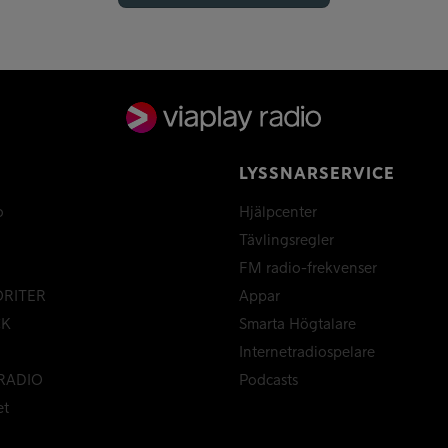
LYSSNARSERVICE
o
Hjälpcenter
Tävlingsregler
FM radio-frekvenser
ORITER
Appar
CK
Smarta Högtalare
Internetradiospelare
RADIO
Podcasts
et