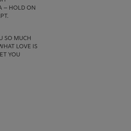
A – HOLD ON
PT.
OU SO MUCH
WHAT LOVE IS
EET YOU