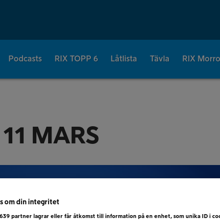
Podcasts
RIX TOPP 6
Låtlista
Tävla
RIX Morr
 11 MARS
s om din integritet
639
partner lagrar eller får åtkomst till information på en enhet, som unika ID i coo