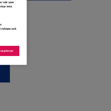
ler när som
erkar inte
ör
d reklam och
ccepterar