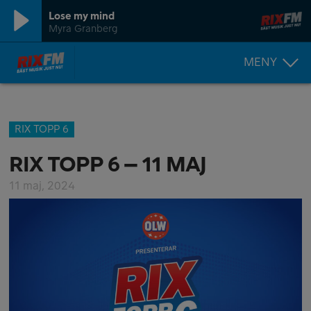
Lose my mind
Myra Granberg
MENY
RIX TOPP 6
RIX TOPP 6 – 11 MAJ
11 maj, 2024