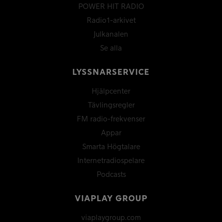
POWER HIT RADIO
Radio1-arkivet
Julkanalen
Se alla
LYSSNARSERVICE
Hjälpcenter
Tävlingsregler
FM radio-frekvenser
Appar
Smarta Högtalare
Internetradiospelare
Podcasts
VIAPLAY GROUP
viaplaygroup.com