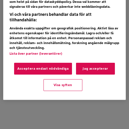
som helst på sidan för dataskyddspolicy. Dessa val kommer att
DAVID GUETTA + ONEREPUBLIC – I DON´T
signaleras till våra partners och påverkar inte webbläsningsdata.
WANNA WAIT
Vi och våra partners behandlar data för att
tillhandahålla:
Använda exakta uppgifter om geografisk positionering. Aktivt läsa av
enhetens egenskaper för identifieringsändamål. Lagra och/eller få
åtkomst till information på en enhet. Personanpassad reklam och
innehåll, reklam- och innehållsmätning, forskning angående målgrupp
och tjänsteutveckling.
Lista över partner (leverantörer)
Acceptera endast nödvändiga
Jag accepterar
Visa syften