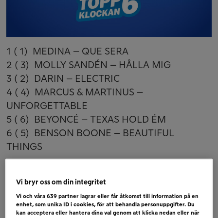
1 ( 1) MEDINA – QUE SERA
2 ( 3) MOLLY SANDÉN – HÅLLA MIG
3 ( 2) DARIN – ELECTRIC
4 ( 4) MARCUS & MARTINUS –
UNFORGETTABLE
5 ( 6) BEYONCÉ – TEXAS HOLD ÉM
6 ( 5) BENSON BOONE – BEAUTIFUL
THINGS
Bubblare
LOST FREQUENCIES + DAVID KUSHNER – IN
Vi bryr oss om din integritet
MY BONES
Vi och våra
639
partner lagrar eller får åtkomst till information på en
enhet, som unika ID i cookies, för att behandla personuppgifter. Du
DUA LIPA – TRAINING SEASON
kan acceptera eller hantera dina val genom att klicka nedan eller när