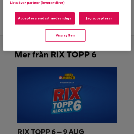
Lista över partner (leverantörer)
Dela på twitter
Acceptera endast nödvändiga
Jag accepterar
Dela på facebook
Visa syften
Mer från RIX TOPP 6
RIX TOPP 6 – 9 AUG