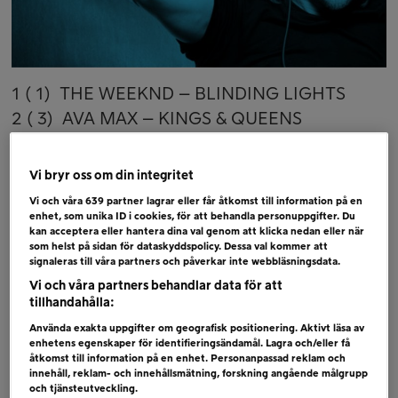
1 ( 1) THE WEEKND – BLINDING LIGHTS
2 ( 3) AVA MAX – KINGS & QUEENS
3 ( 2) VICTOR LEKSELL – SVAG
4 ( 4) ROBIN BENGTSSON – TAKE A CHANCE
Vi bryr oss om din integritet
5 (NY) HARRY STYLES – ADORE YOU
Vi och våra
639
partner lagrar eller får åtkomst till information på en
6 ( 5) SMITH & THELL – GOLIATH
enhet, som unika ID i cookies, för att behandla personuppgifter. Du
kan acceptera eller hantera dina val genom att klicka nedan eller när
som helst på sidan för dataskyddspolicy. Dessa val kommer att
Bubblare
signaleras till våra partners och påverkar inte webbläsningsdata.
LANCE & LINTON – SUNSHINE
Vi och våra partners behandlar data för att
tillhandahålla:
MOLLY HAMMAR – ALONE
Använda exakta uppgifter om geografisk positionering. Aktivt läsa av
BEN & TAN – YES
enhetens egenskaper för identifieringsändamål. Lagra och/eller få
åtkomst till information på en enhet. Personanpassad reklam och
innehåll, reklam- och innehållsmätning, forskning angående målgrupp
och tjänsteutveckling.