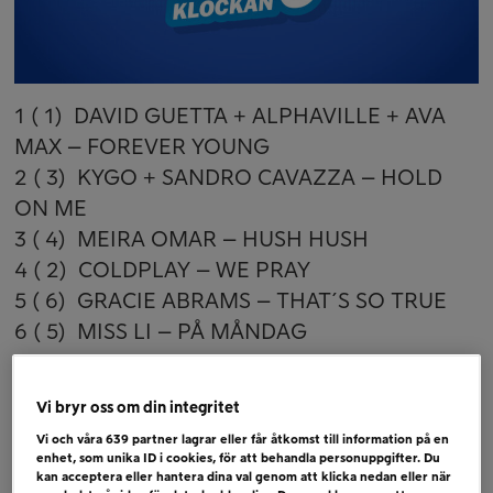
1 ( 1) DAVID GUETTA + ALPHAVILLE + AVA
MAX – FOREVER YOUNG
2 ( 3) KYGO + SANDRO CAVAZZA – HOLD
ON ME
3 ( 4) MEIRA OMAR – HUSH HUSH
4 ( 2) COLDPLAY – WE PRAY
5 ( 6) GRACIE ABRAMS – THAT´S SO TRUE
6 ( 5) MISS LI – PÅ MÅNDAG
Bubblare
Vi bryr oss om din integritet
TRIBBS + KLARA HAMMARSTRÖM – CAN´T
Vi och våra
639
partner lagrar eller får åtkomst till information på en
GEN ENOUGH (DR FEELGOOD)
enhet, som unika ID i cookies, för att behandla personuppgifter. Du
MOLLY SANDÉN – TUR I OTUREN
kan acceptera eller hantera dina val genom att klicka nedan eller när