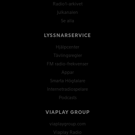
Radio1-arkivet
Julkanalen
Se alla
LYSSNARSERVICE
Hjälpcenter
Tävlingsregler
FM radio-frekvenser
Appar
Smarta Högtalare
Internetradiospelare
Podcasts
VIAPLAY GROUP
viaplaygroup.com
Viaplay Radio