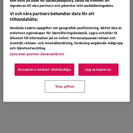
som helst på sidan för dataskyddspolicy. Dessa val kommer att
MARIA JANE SMITH – ADRIAN
signaleras till våra partners och påverkar inte webbläsningsdata.
Vi och våra partners behandlar data för att
tillhandahålla:
Använda exakta uppgifter om geografisk positionering. Aktivt läsa av
enhetens egenskaper för identifieringsändamål. Lagra och/eller få
åtkomst till information på en enhet. Personanpassad reklam och
innehåll, reklam- och innehållsmätning, forskning angående målgrupp
och tjänsteutveckling.
Lista över partner (leverantörer)
Acceptera endast nödvändiga
Jag accepterar
Visa syften