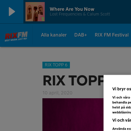
Where Are You Now
Lost Frequencies & Calum Scott
Alla kanaler
DAB+
RIX FM Festival
RIX TOPP 6
RIX TOPP 6 –
Vi bryr os
10 april, 2020
Vi och våra
behandla pe
helst på si
webbläsnin
Vi och vå
Använda exa