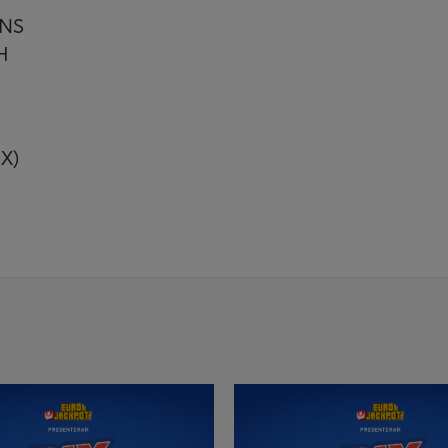
ENS
H
X)