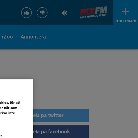
FLER KANALER
onZoo
Annonsera
kies, för att
ler när som
erkar inte
Dela på twitter
Dela på facebook
ör