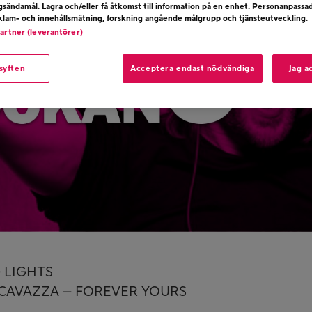
ngsändamål. Lagra och/eller få åtkomst till information på en enhet. Personanpassa
eklam- och innehållsmätning, forskning angående målgrupp och tjänsteutveckling.
partner (leverantörer)
 syften
Acceptera endast nödvändiga
Jag a
 LIGHTS
O CAVAZZA – FOREVER YOURS