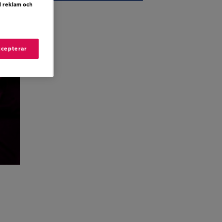
d reklam och
ccepterar