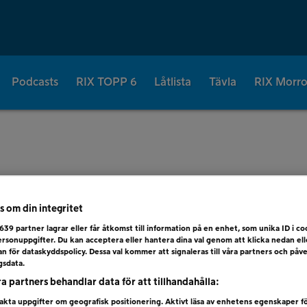
Podcasts
RIX TOPP 6
Låtlista
Tävla
RIX Morr
 10 APR
s om din integritet
639
partner lagrar eller får åtkomst till information på en enhet, som unika ID i coo
rsonuppgifter. Du kan acceptera eller hantera dina val genom att klicka nedan el
dan för dataskyddspolicy. Dessa val kommer att signaleras till våra partners och påv
gsdata.
ra partners behandlar data för att tillhandahålla:
kta uppgifter om geografisk positionering. Aktivt läsa av enhetens egenskaper f