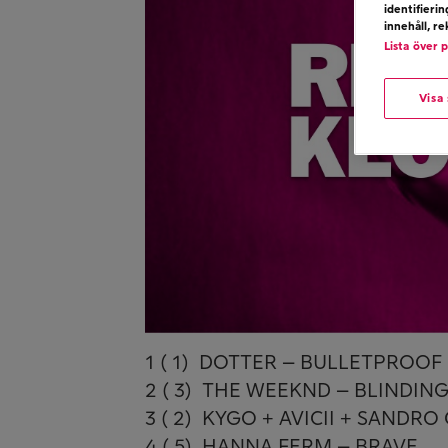
identifieri
innehåll, r
Lista över 
Visa
1 ( 1) DOTTER – BULLETPROOF
2 ( 3) THE WEEKND – BLINDING
3 ( 2) KYGO + AVICII + SANDR
4 ( 5) HANNA FERM – BRAVE