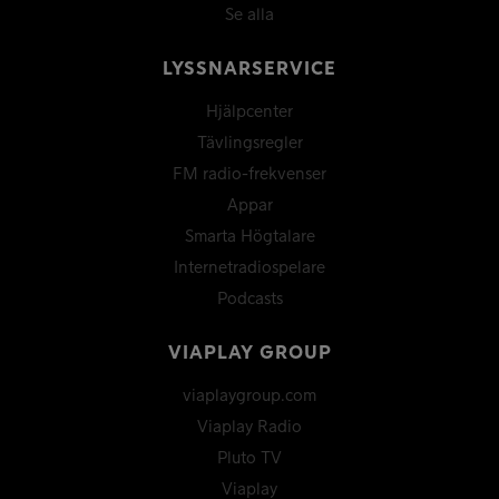
Se alla
LYSSNARSERVICE
Hjälpcenter
Tävlingsregler
FM radio-frekvenser
Appar
Smarta Högtalare
Internetradiospelare
Podcasts
VIAPLAY GROUP
viaplaygroup.com
Viaplay Radio
Pluto TV
Viaplay