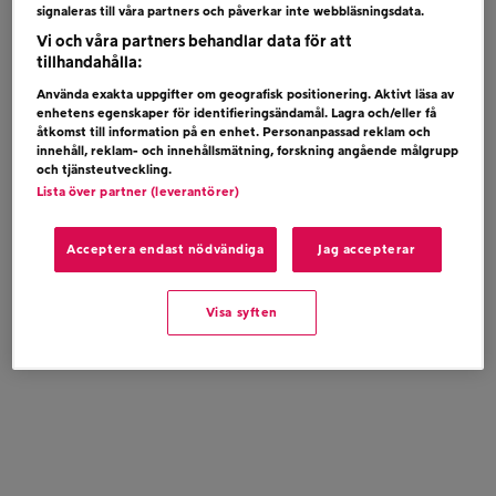
signaleras till våra partners och påverkar inte webbläsningsdata.
Vi och våra partners behandlar data för att
tillhandahålla:
Använda exakta uppgifter om geografisk positionering. Aktivt läsa av
enhetens egenskaper för identifieringsändamål. Lagra och/eller få
åtkomst till information på en enhet. Personanpassad reklam och
innehåll, reklam- och innehållsmätning, forskning angående målgrupp
och tjänsteutveckling.
Lista över partner (leverantörer)
Acceptera endast nödvändiga
Jag accepterar
Visa syften