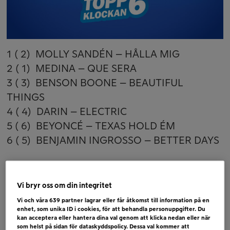
1 ( 2) MOLLY SANDÉN – HÅLLA MIG
2 ( 1) MEDINA – QUE SERA
3 ( 3) BENSON BOONE – BEAUTIFUL
THINGS
4 ( 4) DARIN – ELECTRIC
5 ( 6) BEYONCÉ – TEXAS HOLD ÉM
6 ( 5) BENJAMIN INGROSSO – BETTER DAYS
Bubblare
EMILIA PANTIC – VI FINNS
Vi bryr oss om din integritet
ESTRADEN – GENOM ELD OCH VATTEN
Vi och våra
639
partner lagrar eller får åtkomst till information på en
SABRINA CARPENTER – ESPRESSO
enhet, som unika ID i cookies, för att behandla personuppgifter. Du
kan acceptera eller hantera dina val genom att klicka nedan eller när
som helst på sidan för dataskyddspolicy. Dessa val kommer att