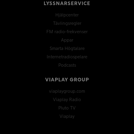
LYSSNARSERVICE
Hjälpcenter
Tävlingsregler
FM radio-frekvenser
Appar
Smarta Högtalare
Internetradiospelare
Podcasts
VIAPLAY GROUP
viaplaygroup.com
Viaplay Radio
Pluto TV
Viaplay