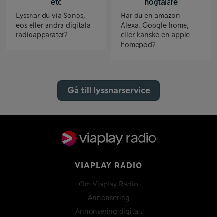
etc
högtalare
Lyssnar du via Sonos,
Har du en amazon
eos eller andra digitala
Alexa, Google home,
radioapparater?
eller kanske en apple
homepod?
Gå till lyssnarservice
VIAPLAY RADIO
Om Viaplay Radio
Annonsering
Annonsering digitalt