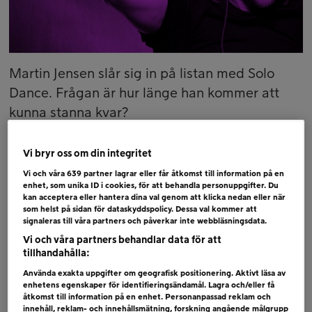
Martin Jensen slår sig in på listan med Solo
Dance. Frågan är hur länge han kommer att
kunna stanna kvar?
1 ( 1) ED SHEERAN – SHAPE OF YOU
Vi bryr oss om din integritet
2 ( 3) MIRIAM BRYANT – EVERYTHING
Vi och våra
639
partner lagrar eller får åtkomst till information på en
3 ( 2) ALAN WALKER – ALONE
enhet, som unika ID i cookies, för att behandla personuppgifter. Du
kan acceptera eller hantera dina val genom att klicka nedan eller när
4 ( 4) CLEAN BANDIT – ROCKABYE
som helst på sidan för dataskyddspolicy. Dessa val kommer att
signaleras till våra partners och påverkar inte webbläsningsdata.
5 (NY) MARTIN JENSEN – SOLO DANCE
Vi och våra partners behandlar data för att
6 ( 6) ADELE – WATER UNDER THE BRIDGE
tillhandahålla:
Använda exakta uppgifter om geografisk positionering. Aktivt läsa av
enhetens egenskaper för identifieringsändamål. Lagra och/eller få
åtkomst till information på en enhet. Personanpassad reklam och
Bubblare
innehåll, reklam- och innehållsmätning, forskning angående målgrupp