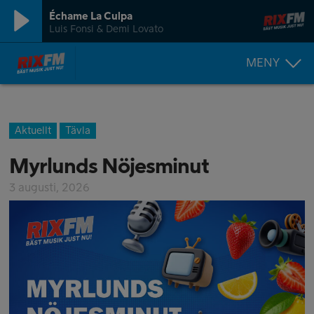
Échame La Culpa
Luis Fonsi & Demi Lovato
MENY
Aktuellt
Tävla
Myrlunds Nöjesminut
3 augusti, 2026