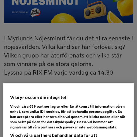
I Myrlunds Nöjesminut får du det allra senaste i
nöjesvärlden. Vilka kändisar har förlovat sig?
Vilken grupp har återförenats och vilka står
som vinnare på de stora galorna.
Lyssna på RIX FM varje vardag ca 14.30
En programpunkt som tillsammans med
Risifrutti
, ger dig positiv energi.
Vi bryr oss om din integritet
Vi och våra
639
partner lagrar eller får åtkomst till information på en
enhet, som unika ID i cookies, för att behandla personuppgifter. Du
kan acceptera eller hantera dina val genom att klicka nedan eller när
som helst på sidan för dataskyddspolicy. Dessa val kommer att
signaleras till våra partners och påverkar inte webbläsningsdata.
Vi och våra partners behandlar data för att