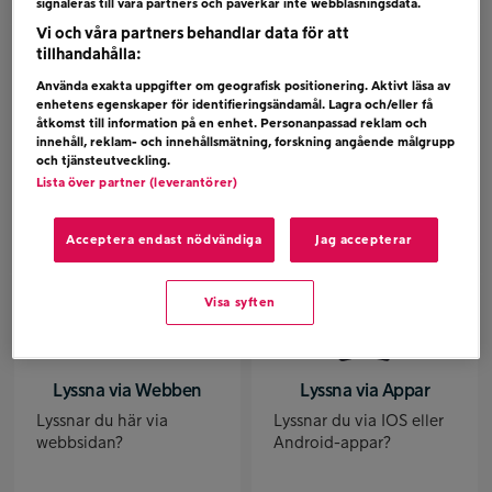
hjälp med?
signaleras till våra partners och påverkar inte webbläsningsdata.
Vi och våra partners behandlar data för att
tillhandahålla:
Använda exakta uppgifter om geografisk positionering. Aktivt läsa av
enhetens egenskaper för identifieringsändamål. Lagra och/eller få
åtkomst till information på en enhet. Personanpassad reklam och
Lyssna via FM Radio
Lyssna via digitalradio
innehåll, reklam- och innehållsmätning, forskning angående målgrupp
och tjänsteutveckling.
Behöver du hjälp med
Behöver du hjälp med
Lista över partner (leverantörer)
lyssning via din FM-
lyssning via din
radio?
digitalradio?
Acceptera endast nödvändiga
Jag accepterar
Visa syften
Lyssna via Webben
Lyssna via Appar
Lyssnar du här via
Lyssnar du via IOS eller
webbsidan?
Android-appar?