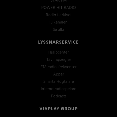
STAR FM
POWER HIT RADIO
Radio1-arkivet
Julkanalen
Se alla
LYSSNARSERVICE
Hjälpcenter
Tävlingsregler
FM radio-frekvenser
Appar
Smarta Högtalare
Internetradiospelare
Podcasts
VIAPLAY GROUP