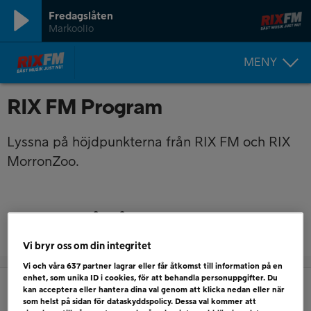
Fredagslåten
Markoolio
MENY
RIX FM Program
Lyssna på höjdpunkterna från RIX FM och RIX
MorronZoo.
Lyssna på våra systerkanaler
Vi bryr oss om din integritet
Vi och våra
637
partner lagrar eller får åtkomst till information på en
enhet, som unika ID i cookies, för att behandla personuppgifter. Du
Lyssnarservice - vad vill du ha
kan acceptera eller hantera dina val genom att klicka nedan eller när
som helst på sidan för dataskyddspolicy. Dessa val kommer att