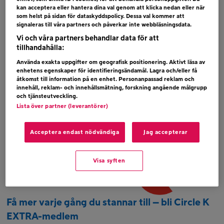
Drivmedel utbetalas med digitalt presentkort.
kan acceptera eller hantera dina val genom att klicka nedan eller när
som helst på sidan för dataskyddspolicy. Dessa val kommer att
Om du har alla rätt utbetalas 10 000 kr via
signaleras till våra partners och påverkar inte webbläsningsdata.
swish inom 1 vecka. Vinstskatt betalas av
Vi och våra partners behandlar data för att
tillhandahålla:
vinnaren
Använda exakta uppgifter om geografisk positionering. Aktivt läsa av
enhetens egenskaper för identifieringsändamål. Lagra och/eller få
Här
kan du läsa om hur vi hanterar dina
åtkomst till information på en enhet. Personanpassad reklam och
personuppgifter
innehåll, reklam- och innehållsmätning, forskning angående målgrupp
och tjänsteutveckling.
Här
kan du läsa tävlingsvillkoren
Lista över partner (leverantörer)
Lailas Ordjakt presenteras av
Acceptera endast nödvändiga
Jag accepterar
Visa syften
Få mer varje gång du stannar till – bli Circle K
EXTRA-medlem