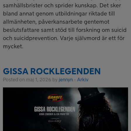
samhällsbrister och sprider kunskap. Det sker
bland annat genom utbildningar riktade till
allmänheten, påverkansarbete gentemot
beslutsfattare samt stöd till forskning om suicid
och suicidprevention. Varje självmord är ett för
mycket.
GISSA ROCKLEGENDEN
Posted on maj 1, 2026 by
jennyn
-
Arkiv