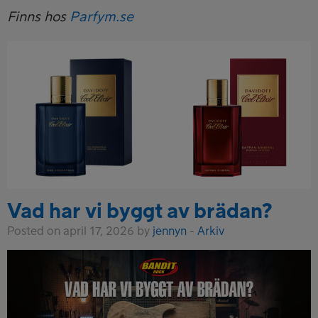
Finns hos
Parfym.se
Vad har vi byggt av brädan?
Posted on april 17, 2026 by
jennyn
-
Arkiv