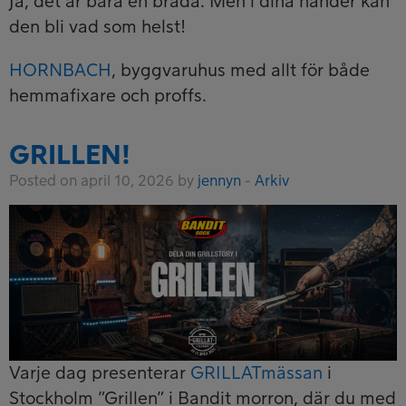
Ja, det är bara en bräda. Men i dina händer kan
den bli vad som helst!
HORNBACH
, byggvaruhus med allt för både
hemmafixare och proffs.
GRILLEN!
Posted on april 10, 2026 by
jennyn
-
Arkiv
Varje dag presenterar
GRILLATmässan
i
Stockholm ”Grillen” i Bandit morron, där du med