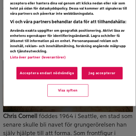
och största utbud av specialkranar som lyfter
acceptera eller hantera dina val genom att klicka nedan eller när som
från 300 kg upp till 21 ton.
helst på sidan för dataskyddspolicy. Dessa val kommer att signaleras till
våra partners och påverkar inte webbläsningsdata.
Vi och våra partners behandlar data för att tillhandahålla:
Läs mer på
Krankungen.se
Använda exakta uppgifter om geografisk positionering. Aktivt läsa av
enhetens egenskaper för identifieringsändamål. Lagra och/eller få
åtkomst till information på en enhet. Personanpassad reklam och
Chris Cornell
innehåll, reklam- och innehållsmätning, forskning angående målgrupp
och tjänsteutveckling.
Posted on maj 15, 2026 by
jennyn
-
korr
Lista över partner (leverantörer)
Acceptera endast nödvändiga
Jag accepterar
Visa syften
Chris Cornell
föddes 1964 i Seattle, en stad som
senare skulle bli navet för grungerörelsen han
själv hjälpte till att forma. Som frontfigur i