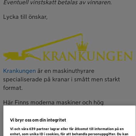
Eventuell vinstskatt betalas av vinnaren.
Lycka till önskar,
Krankungen
är en maskinuthyrare
specialiserade på kranar i smått men starkt
format.
Här Finns moderna maskiner och hög
kompetens för att erbjuda effektiva lösningar
inom minikranar och kompakta lyft. Hos
Vi bryr oss om din integritet
Krankungen
finner du även Nordens bredaste
Vi och våra
639
partner lagrar eller får åtkomst till information på en
enhet, som unika ID i cookies, för att behandla personuppgifter. Du kan