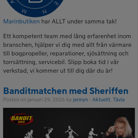
Marinbutiken
har ALLT under samma tak!
Ett kompetent team med lång erfarenhet inom
branschen, hjälper vi dig med allt från värmare
till bogpropeller, reparationer, sjösättning och
torrsättning, servicebil. Slipp boka tid i vår
verkstad, vi kommer ut till dig där du är!
Banditmatchen med Sheriffen
Posted on januari 29, 2026 by
jennyn
-
Aktuellt
,
Tävla